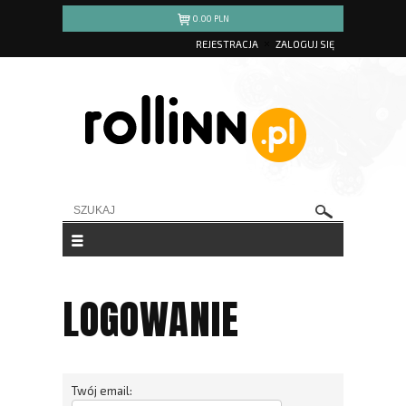
0.00
PLN
REJESTRACJA
ZALOGUJ SIĘ
LOGOWANIE
Twój email: