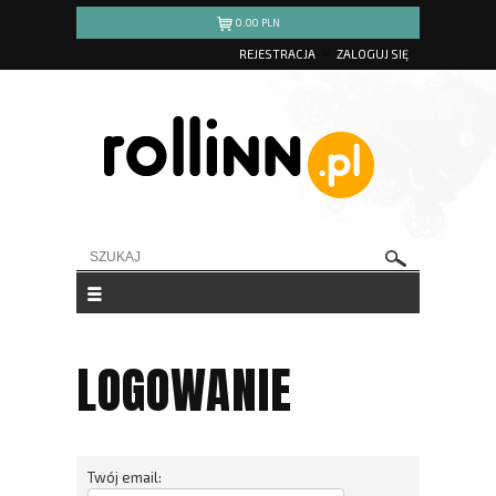
0.00
PLN
REJESTRACJA
ZALOGUJ SIĘ
LOGOWANIE
Twój email: