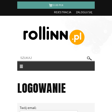
0.00
PLN
REJESTRACJA
ZALOGUJ SIĘ
LOGOWANIE
Twój email: