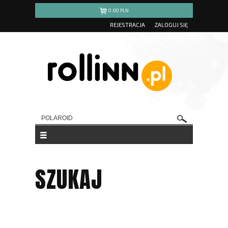
0.00
PLN
REJESTRACJA
ZALOGUJ SIĘ
SZUKAJ