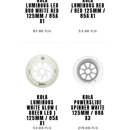
KOŁA
KOŁA
LUMINOUS LED
LUMINOUS RED
DUO WHITE RED
/ RED 125MM /
125MM / 85A
85A X1
X1
67.00
PLN
53.00
PLN
KOŁA
KOŁA
LUMINOUS
POWERSLIDE
WHITE GLOW (
SPINNER WHITE
GREEN LED )
125MM / 88A
125MM / 85A
X3
X1
53.00
PLN
219.00
PLN