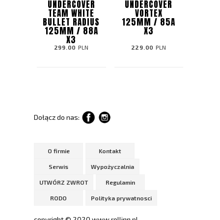
UNDERCOVER
UNDERCOVER
TEAM WHITE
VORTEX
BULLET RADIUS
125MM / 85A
125MM / 88A
X3
X3
299.00
PLN
229.00
PLN
Dołącz do nas:
O firmie
Kontakt
Serwis
Wypożyczalnia
UTWÓRZ ZWROT
Regulamin
RODO
Polityka prywatnosci
copyright © 2020 www.rollinn.pl