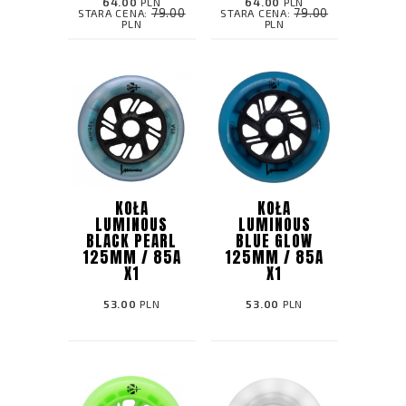
64.00
PLN
64.00
PLN
79.00
79.00
STARA CENA:
STARA CENA:
PLN
PLN
KOŁA
KOŁA
LUMINOUS
LUMINOUS
BLACK PEARL
BLUE GLOW
125MM / 85A
125MM / 85A
X1
X1
53.00
PLN
53.00
PLN