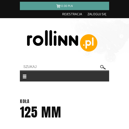
0.00
PLN
REJESTRACJA
ZALOGUJ SIĘ
KOŁA
125 MM