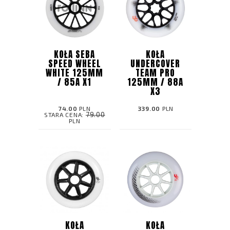
KOŁA SEBA
KOŁA
SPEED WHEEL
UNDERCOVER
WHITE 125MM
TEAM PRO
/ 85A X1
125MM / 88A
X3
74.00
PLN
339.00
PLN
79.00
STARA CENA:
PLN
KOŁA
KOŁA