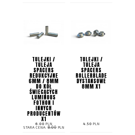
TULEJKI /
TULEJKI /
TULEJA
TULEJA
SPACERS
SPACERS
REDUKCYJNE
ROLLERBLADE
6MM / 8MM
DYSTANSOWE
DO KÓŁ
8MM X1
ŚWIECĄCYCH
LUMINOUS
FOTHON I
INNYCH
PRODUCENTÓW
X1
6.00
PLN
4.50
PLN
8.00
STARA CENA:
PLN