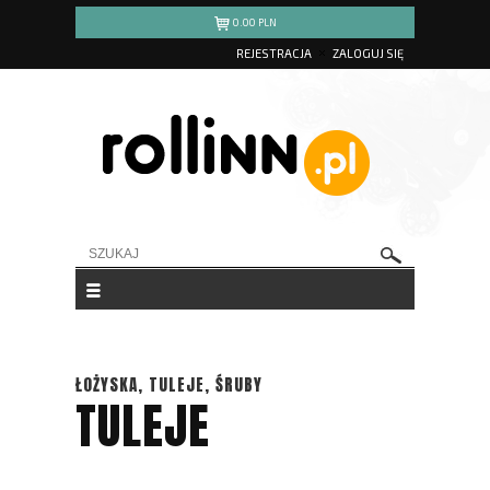
0.00
PLN
REJESTRACJA
ZALOGUJ SIĘ
ŁOŻYSKA, TULEJE, ŚRUBY
TULEJE