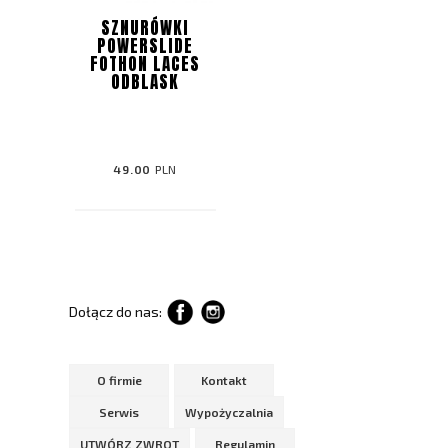
SZNURÓWKI
POWERSLIDE
FOTHON LACES
ODBLASK
49.00
PLN
Dołącz do nas:
O firmie
Kontakt
Serwis
Wypożyczalnia
UTWÓRZ ZWROT
Regulamin