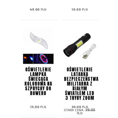
49.00
PLN
10.00
PLN
OŚWIETLENIE
OŚWIETLENIE
LAMPKA
LATARKA
ŚWIECĄCA
BEZPIECZEŃSTWA
KOLOROWA NA
MILITARNA Z
SZPRYCHY DO
BIAŁYM
ROWERU
ŚWIATŁEM LED
3 TRYBY ZOOM
15.00
PLN
30.00
PLN
39.00
STARA CENA:
PLN