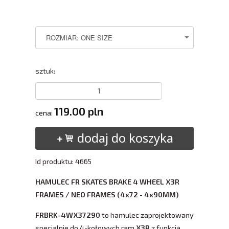
sztuk:
119.00 pln
cena:
dodaj do koszyka
Id produktu: 4665
HAMULEC FR SKATES BRAKE 4 WHEEL X3R
FRAMES / NEO FRAMES (4x72 - 4x90MM)
FRBRK-4WX37290
to hamulec zaprojektowany
specjalnie do 4-kołowych ram
X3R
z funkcją