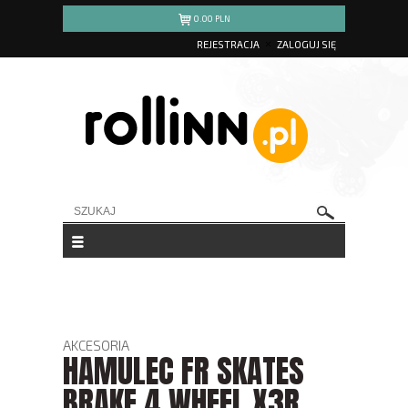
0.00
PLN
REJESTRACJA
ZALOGUJ SIĘ
AKCESORIA
HAMULEC FR SKATES
BRAKE 4 WHEEL X3R