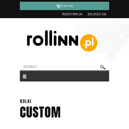
0.00
PLN
REJESTRACJA
ZALOGUJ SIĘ
ROLKI
CUSTOM