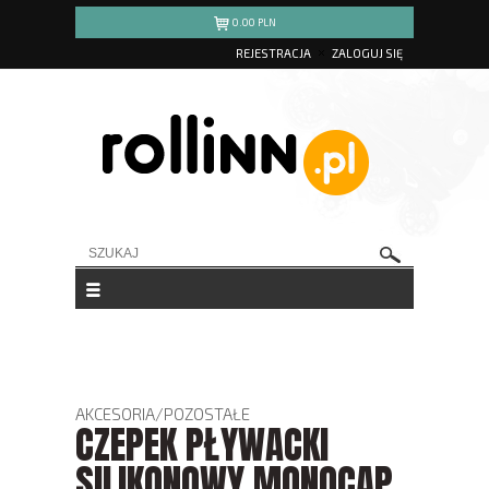
0.00
PLN
REJESTRACJA
ZALOGUJ SIĘ
AKCESORIA
/
POZOSTAŁE
CZEPEK PŁYWACKI
SILIKONOWY MONOCAP