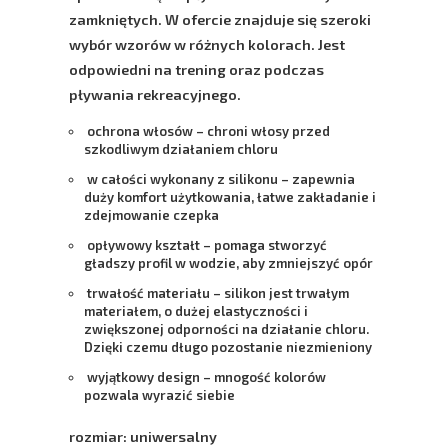
zamkniętych. W ofercie znajduje się szeroki
wybór wzorów w różnych kolorach. Jest
odpowiedni na trening oraz podczas
pływania rekreacyjnego.
ochrona włosów – chroni włosy przed
szkodliwym działaniem chloru
w całości wykonany z silikonu – zapewnia
duży komfort użytkowania, łatwe zakładanie i
zdejmowanie czepka
opływowy kształt – pomaga stworzyć
gładszy profil w wodzie, aby zmniejszyć opór
trwałość materiału – silikon jest trwałym
materiałem, o dużej elastyczności i
zwiększonej odporności na działanie chloru.
Dzięki czemu długo pozostanie niezmieniony
wyjątkowy design – mnogość kolorów
pozwala wyrazić siebie
rozmiar: uniwersalny