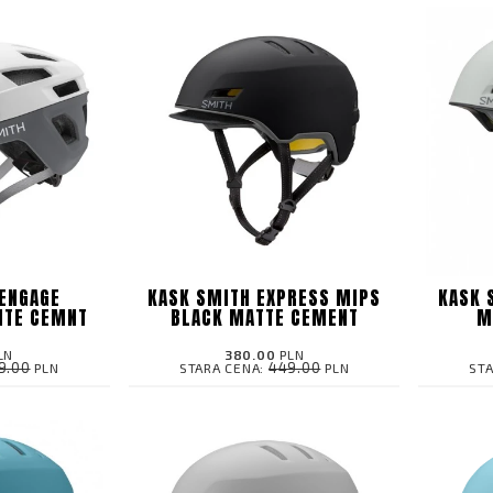
ENGAGE
KASK SMITH EXPRESS MIPS
KASK 
ITE CEMNT
BLACK MATTE CEMENT
M
LN
380.00
PLN
9.00
449.00
PLN
STARA CENA:
PLN
ST