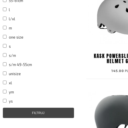
55-61cm
l
l/xl
m
one size
s
KASK POWERSLI
s/m
HELMET 
s/m 49-55cm
145.00
P
unisize
xl
ym
ys
FILTRUJ