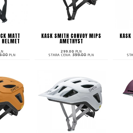
ACK MATT
KASK SMITH CONVOY MIPS
KASK
S HELMET
AMETHYST
LN
299.00
PLN
9.00
399.00
PLN
STARA CENA:
PLN
ST