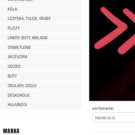
KOŁA
ŁOŻYSKA, TULEJE, ŚRUBY
PŁOZY
LINERY, BUTY, WKŁADKI
OŚWIETLENIE
AKCESORIA
ODZIEŻ
BUTY
OKULARY, GOGLE
DESKOROLKI
HULAJNOGI
sortowanie:
MARKA