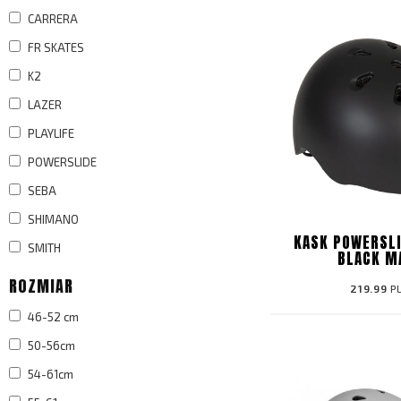
CARRERA
FR SKATES
K2
LAZER
PLAYLIFE
POWERSLIDE
SEBA
SHIMANO
KASK POWERSLI
SMITH
BLACK M
ROZMIAR
219.99
P
46-52 cm
50-56cm
54-61cm