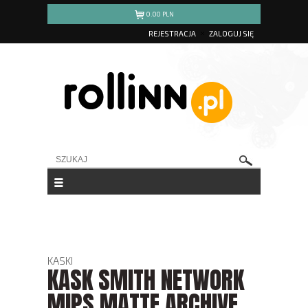
0.00
PLN
REJESTRACJA
ZALOGUJ SIĘ
KASKI
KASK SMITH NETWORK
MIPS MATTE ARCHIVE