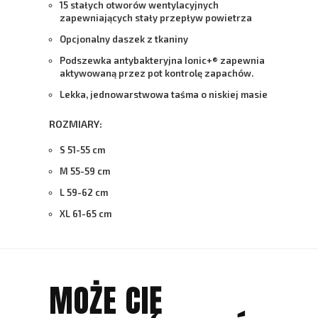
15 stałych otworów wentylacyjnych
zapewniających stały przepływ powietrza
Opcjonalny daszek z tkaniny
Podszewka antybakteryjna Ionic+® zapewnia
aktywowaną przez pot kontrolę zapachów.
Lekka, jednowarstwowa taśma o niskiej masie
ROZMIARY:
S
51-55
cm
M
55-59
cm
L
59-62
cm
XL
61-65
cm
MOŻE CIĘ