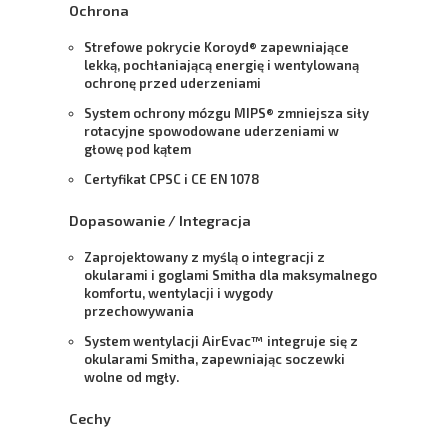
Ochrona
Strefowe pokrycie Koroyd® zapewniające
lekką, pochłaniającą energię i wentylowaną
ochronę przed uderzeniami
System ochrony mózgu MIPS® zmniejsza siły
rotacyjne spowodowane uderzeniami w
głowę pod kątem
Certyfikat CPSC i CE EN 1078
Dopasowanie / Integracja
Zaprojektowany z myślą o integracji z
okularami i goglami Smitha dla maksymalnego
komfortu, wentylacji i wygody
przechowywania
System wentylacji AirEvac™ integruje się z
okularami Smitha, zapewniając soczewki
wolne od mgły.
Cechy