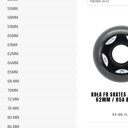
55MM
58MM
59MM
60MM
61MM
62MM
64MM
65MM
68 MM
70MM
KOŁA FR SKATES
62MM / 85A 
72 MM
76 MM
55.00
PL
80 MM
84 MM