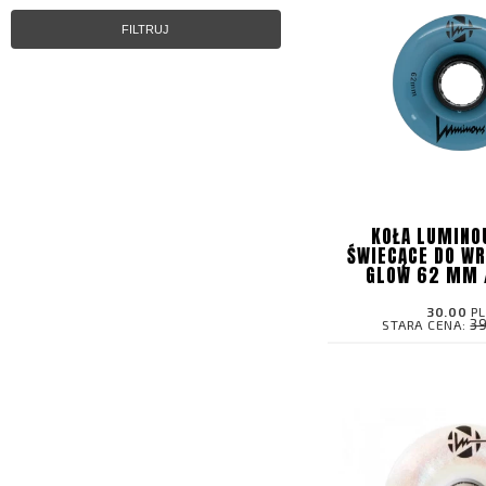
FILTRUJ
KOŁA LUMINO
ŚWIECĄCE DO WR
GLOW 62 MM /
30.00
P
3
STARA CENA: