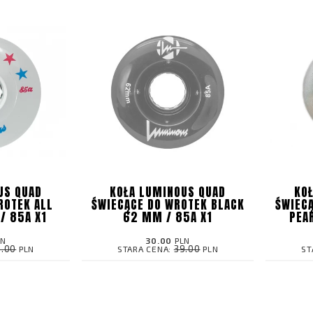
US QUAD
KOŁA LUMINOUS QUAD
KO
ROTEK ALL
ŚWIECĄCE DO WROTEK BLACK
ŚWIEC
/ 85A X1
62 MM / 85A X1
PEA
LN
30.00
PLN
9.00
39.00
PLN
STARA CENA:
PLN
ST