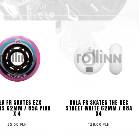
ŁA FR SKATES EZX
KOŁA FR SKATES THE REC
RS 62MM / 85A PINK
STREET WHITE 62MM / 88A
X 4
X4
55.00
PLN
129.00
PLN