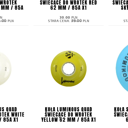
 WROTEK
ŚWIECĄCE DO WROTEK RED
ŚWIEC
 MM / 85A
62 MM / 85A X1
SK
LN
30.00
PLN
9.00
39.00
PLN
STARA CENA:
PLN
ST
US QUAD
KOŁA LUMINOUS QUAD
KOŁA 
OTEK WHITE
ŚWIECĄCE DO WROTEK
ŚWIEC
 85A X1
YELLOW 62 MM / 85A X1