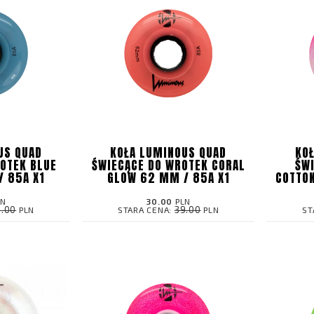
US QUAD
KOŁA LUMINOUS QUAD
KO
OTEK BLUE
ŚWIECĄCE DO WROTEK CORAL
ŚW
 85A X1
GLOW 62 MM / 85A X1
COTTO
LN
30.00
PLN
9.00
39.00
PLN
STARA CENA:
PLN
ST