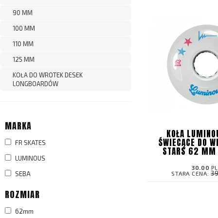
90 MM
100 MM
110 MM
125 MM
KOŁA DO WROTEK DESEK
LONGBOARDÓW
MARKA
KOŁA LUMINO
ŚWIECĄCE DO W
FR SKATES
STARS 62 MM 
LUMINOUS
30.00
P
3
STARA CENA:
SEBA
ROZMIAR
62mm