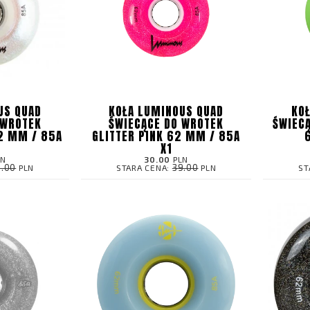
US QUAD
KOŁA LUMINOUS QUAD
KO
 WROTEK
ŚWIECĄCE DO WROTEK
ŚWIEC
2 MM / 85A
GLITTER PINK 62 MM / 85A
X1
LN
30.00
PLN
9.00
39.00
PLN
STARA CENA:
PLN
ST