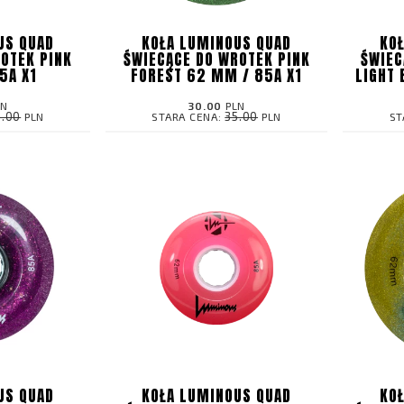
US QUAD
KOŁA LUMINOUS QUAD
KO
OTEK PINK
ŚWIECĄCE DO WROTEK PINK
ŚWIEC
5A X1
FOREST 62 MM / 85A X1
LIGHT 
LN
30.00
PLN
9.00
35.00
PLN
STARA CENA:
PLN
ST
US QUAD
KOŁA LUMINOUS QUAD
KO