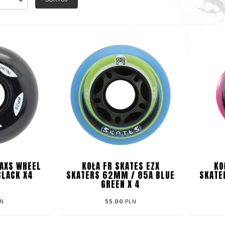
 AXS WHEEL
KOŁA FR SKATES EZX
KO
BLACK X4
SKATERS 62MM / 85A BLUE
SKATE
GREEN X 4
N
55.00
PLN