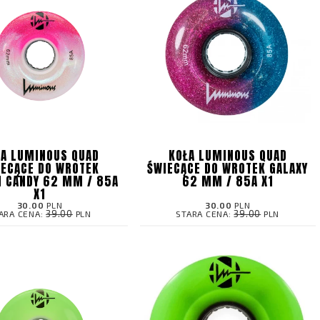
ŁA LUMINOUS QUAD
KOŁA LUMINOUS QUAD
IECĄCE DO WROTEK
ŚWIECĄCE DO WROTEK GALAXY
N CANDY 62 MM / 85A
62 MM / 85A X1
X1
30.00
PLN
30.00
PLN
39.00
39.00
ARA CENA:
PLN
STARA CENA:
PLN