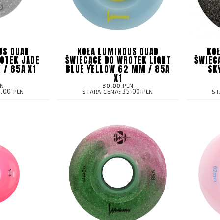
US QUAD
KOŁA LUMINOUS QUAD
KO
OTEK JADE
ŚWIECĄCE DO WROTEK LIGHT
ŚWIEC
 / 85A X1
BLUE YELLOW 62 MM / 85A
SK
X1
LN
30.00
PLN
9.00
35.00
PLN
STARA CENA:
PLN
ST