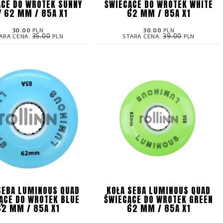
ĄCE DO WROTEK SUNNY
ŚWIECĄCE DO WROTEK WHITE
Y 62 MM / 85A X1
62 MM / 85A X1
30.00
PLN
30.00
PLN
35.00
39.00
ARA CENA:
PLN
STARA CENA:
PLN
SEBA LUMINOUS QUAD
KOŁA SEBA LUMINOUS QUAD
ĄCE DO WROTEK BLUE
ŚWIECĄCE DO WROTEK GREEN
62 MM / 85A X1
62 MM / 85A X1