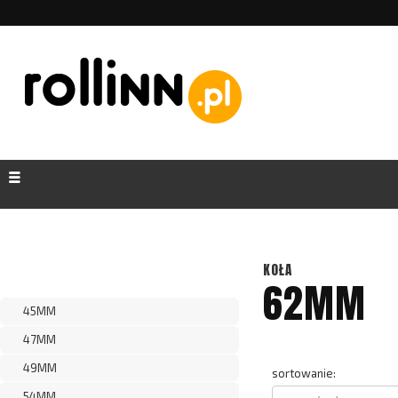
KOŁA
62MM
45MM
47MM
49MM
sortowanie:
54MM