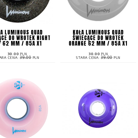
ŁA LUMINOUS QUAD
KOŁA LUMINOUS QUAD
ĄCE DO WROTEK NIGHT
ŚWIECĄCE DO WROTEK
Y 62 MM / 85A X1
ORANGE 62 MM / 85A X1
30.00
PLN
30.00
PLN
39.00
39.00
ARA CENA:
PLN
STARA CENA:
PLN