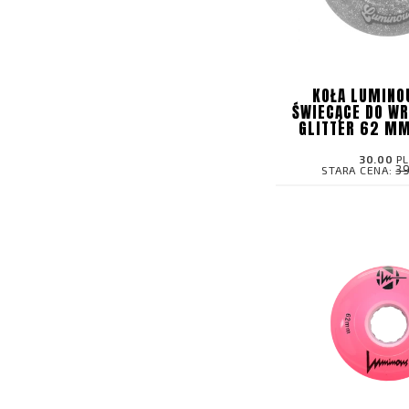
KOŁA LUMINO
ŚWIECĄCE DO WR
GLITTER 62 MM
30.00
P
3
STARA CENA: