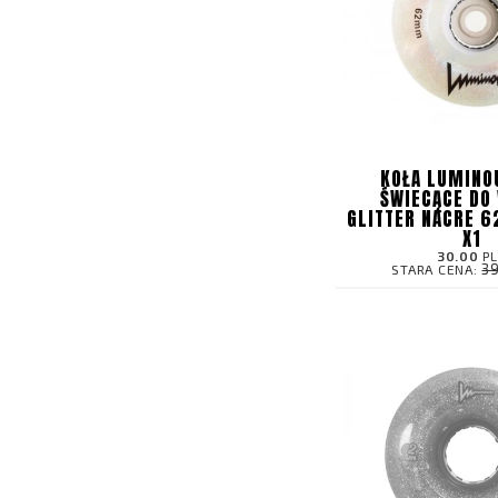
KOŁA LUMINO
ŚWIECĄCE DO
GLITTER NACRE 6
X1
30.00
P
3
STARA CENA: