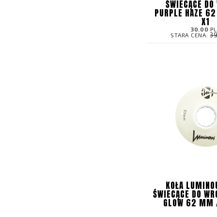
ŚWIECĄCE DO
PURPLE HAZE 62
X1
30.00
P
3
STARA CENA:
KOŁA LUMINO
ŚWIECĄCE DO WR
GLOW 62 MM /