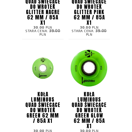
QUAD ŚWIECĄCE
QUAD ŚWIECĄCE
DO WROTEK
DO WROTEK
GLITTER NACRE
GLITTER PINK
62 MM / 85A
62 MM / 85A
X1
X1
30.00
PLN
30.00
PLN
39.00
39.00
STARA CENA:
STARA CENA:
PLN
PLN
KOŁA
KOŁA
LUMINOUS
LUMINOUS
QUAD ŚWIECĄCE
QUAD ŚWIECĄCE
DO WROTEK
DO WROTEK
GREEN 62 MM
GREEN GLOW
/ 85A X1
62 MM / 85A
X1
30.00
PLN
30.00
PLN