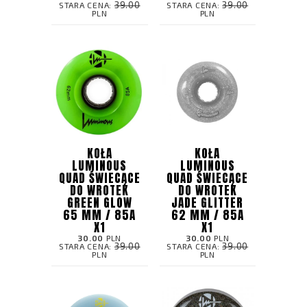
39.00
39.00
STARA CENA:
STARA CENA:
PLN
PLN
KOŁA
KOŁA
LUMINOUS
LUMINOUS
QUAD ŚWIECĄCE
QUAD ŚWIECĄCE
DO WROTEK
DO WROTEK
GREEN GLOW
JADE GLITTER
65 MM / 85A
62 MM / 85A
X1
X1
30.00
PLN
30.00
PLN
39.00
39.00
STARA CENA:
STARA CENA:
PLN
PLN