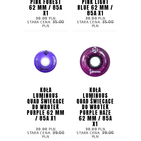
PINK FOREST
PINK LIGHT
62 MM / 85A
BLUE 62 MM /
X1
85A X1
30.00
PLN
30.00
PLN
35.00
35.00
STARA CENA:
STARA CENA:
PLN
PLN
KOŁA
KOŁA
LUMINOUS
LUMINOUS
QUAD ŚWIECĄCE
QUAD ŚWIECĄCE
DO WROTEK
DO WROTEK
PURPLE 62 MM
PURPLE HAZE
/ 85A X1
62 MM / 85A
X1
30.00
PLN
30.00
PLN
39.00
39.00
STARA CENA:
STARA CENA:
PLN
PLN