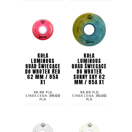
KOŁA
KOŁA
LUMINOUS
LUMINOUS
QUAD ŚWIECĄCE
QUAD ŚWIECĄCE
DO WROTEK RED
DO WROTEK
62 MM / 85A
SUNNY SKY 62
X1
MM / 85A X1
30.00
PLN
30.00
PLN
39.00
35.00
STARA CENA:
STARA CENA:
PLN
PLN