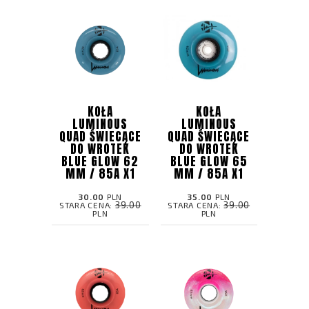
KOŁA
KOŁA
LUMINOUS
LUMINOUS
QUAD ŚWIECĄCE
QUAD ŚWIECĄCE
DO WROTEK
DO WROTEK
BLUE GLOW 62
BLUE GLOW 65
MM / 85A X1
MM / 85A X1
30.00
PLN
35.00
PLN
39.00
39.00
STARA CENA:
STARA CENA:
PLN
PLN