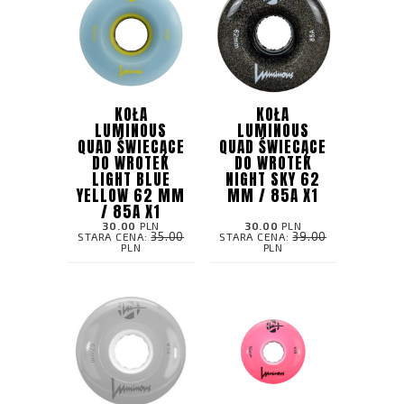
KOŁA
KOŁA
LUMINOUS
LUMINOUS
QUAD ŚWIECĄCE
QUAD ŚWIECĄCE
DO WROTEK
DO WROTEK
LIGHT BLUE
NIGHT SKY 62
YELLOW 62 MM
MM / 85A X1
/ 85A X1
30.00
PLN
30.00
PLN
35.00
39.00
STARA CENA:
STARA CENA:
PLN
PLN