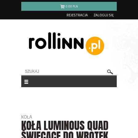
0.00
PLN
REJESTRACJA
ZALOGUJ SIĘ
KOŁA
KOŁA LUMINOUS QUAD
ŚWIECĄCE DO WROTEK