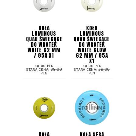
KOŁA
KOŁA
LUMINOUS
LUMINOUS
QUAD ŚWIECĄCE
QUAD ŚWIECĄCE
DO WROTEK
DO WROTEK
WHITE 62 MM
WHITE GLOW
/ 85A X1
62 MM / 85A
X1
30.00
PLN
30.00
PLN
39.00
39.00
STARA CENA:
STARA CENA:
PLN
PLN
KOŁA
KOŁA SEBA