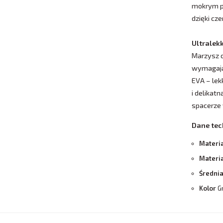
mokrym po
dzięki cz
Ultralek
Marzysz o
wymagają
EVA – lek
i delikat
spacerze 
Dane tec
Materia
Materi
Średni
Kolor
G