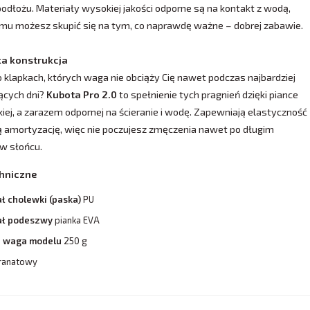
dłożu. Materiały wysokiej jakości odporne są na kontakt z wodą,
emu możesz skupić się na tym, co naprawdę ważne – dobrej zabawie.
ka konstrukcja
 klapkach, których waga nie obciąży Cię nawet podczas najbardziej
cych dni?
Kubota Pro 2.0
to spełnienie tych pragnień dzięki piance
kiej, a zarazem odpornej na ścieranie i wodę. Zapewniają elastyczność
ną amortyzację, więc nie poczujesz zmęczenia nawet po długim
w słońcu.
hniczne
ł cholewki (paska)
PU
ał podeszwy
pianka EVA
a waga modelu
250 g
ranatowy