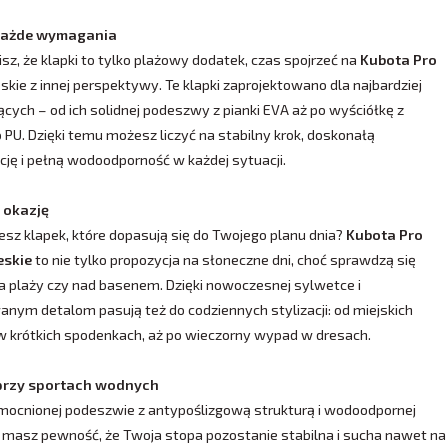
każde wymagania
lisz, że klapki to tylko plażowy dodatek, czas spojrzeć na
Kubota Pro
skie z innej perspektywy. Te klapki zaprojektowano dla najbardziej
ych – od ich solidnej podeszwy z pianki EVA aż po wyściółkę z
 PU. Dzięki temu możesz liczyć na stabilny krok, doskonałą
ję i pełną wodoodporność w każdej sytuacji.
 okazję
esz klapek, które dopasują się do Twojego planu dnia?
Kubota Pro
eskie
to nie tylko propozycja na słoneczne dni, choć sprawdzą się
na plaży czy nad basenem. Dzięki nowoczesnej sylwetce i
nym detalom pasują też do codziennych stylizacji: od miejskich
 krótkich spodenkach, aż po wieczorny wypad w dresach.
przy sportach wodnych
mocnionej podeszwie z antypoślizgową strukturą i wodoodpornej
masz pewność, że Twoja stopa pozostanie stabilna i sucha nawet na