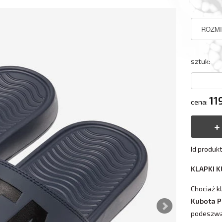
sztuk:
11
cena:
Id produk
KLAPKI 
Chociaż k
Kubota P
podeszwa,