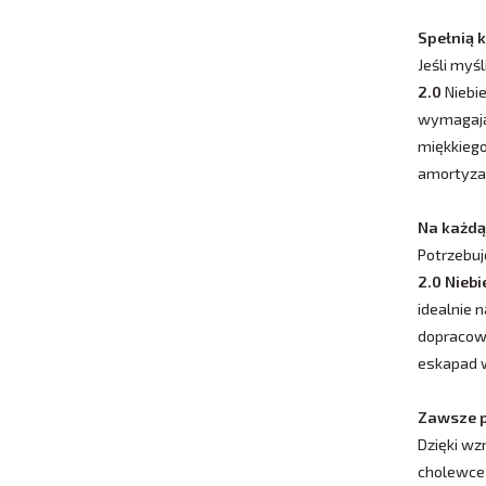
Spełnią 
Jeśli myś
2.0
Niebie
wymagając
miękkiego
amortyzac
Na każdą
Potrzebuj
2.0 Niebi
idealnie 
dopracowa
eskapad w
Zawsze 
Dzięki wz
cholewce 