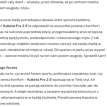
odzić cały dzień – od plaży, przez siłownię, aż po centrum miasta.
iom wygody i stylu
uczucie, kiedy potrzebujesz obuwia, które sprosta każdemu
u?
Kubota Pro 2.0
to odpowiedź na wszystkie pytania o komfort i
ując na sukcesie poprzedniej edycji, przygotowaliśmy jeszcze lepszą
pełną sprężystości, wodoodporności i nowoczesnego stylu. Z tak
onstrukcją i miękkim wnętrzem możesz cieszyć się każdą chwilą w
kach, niezależnie od miejsca i okazji. Od spaceru w parku aż po wypad
ro – zawsze możesz liczyć na ten sam poziom wygody. Sprawdź sam!
ego faceta
du na to, czy jesteś fanem sportu, preferujesz casualowy look, czy
 cenisz komfort –
Kubota Pro 2.0
wpasują się w Twój styl. Ich
ny krój sprawia, że pasują zarówno do szortów i koszulki, jak i do
esowych. A dzięki neutralnej, a zarazem wyrazistej kolorystyce z
ą wkomponujesz je w każdą stylówkę. Ponadczasowa klasyka w
nej odsłonie.