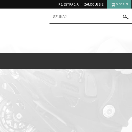
REJESTRACJA
ZALOGUJ SIĘ
0.00
PLN