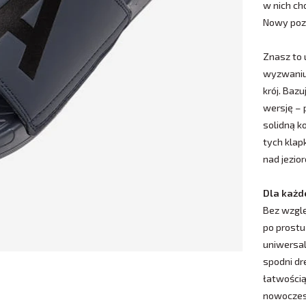
w nich ch
Nowy poz
Znasz to 
wyzwani
krój. Baz
wersję – 
solidną k
tych klap
nad jezio
Dla każd
Bez wzglę
po prostu
uniwersal
spodni dr
łatwości
nowoczes