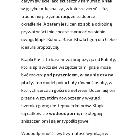
całym świecie jako skuteczny kamuflaż.
Khaki
,
w języku urdu znaczy „w kolorze ziemi” i cóż,
trudno nie przyznać racji, że to dobrze
określenie. A zatem jeśli cenisz sobie odrobinę
prywatności i nie chcesz zwracać na siebie
uwagi, klapki Kubota Basic
Khaki
będą dla Ciebie
idealną propozycją.
Klapki Basic to basenowa propozycja od Kuboty,
która sprawdzi się wszędzie tam, gdzie może
być mokro:
pod prysznicem, w saunie czy na
plaży
. Ten model pokochały również osoby, w
których sercach gości streetwear. Doceniają oni
przede wszystkim nowoczesny wygląd i
szeroką gamę dostępnych kolorów. Klapki
są całkowicie
wodoodporne
, nie ulegają
zniszczeniom i są antypoślizgowe.
Wodoodporność i wytrzymałość wynikają w