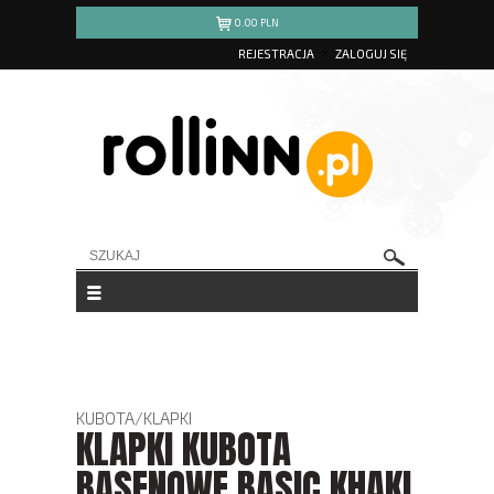
0.00
PLN
REJESTRACJA
ZALOGUJ SIĘ
KUBOTA
/
KLAPKI
KLAPKI KUBOTA
BASENOWE BASIC KHAKI