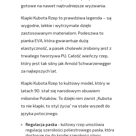
gotowe na nawet najtrudniejsze wyzwania.
Klapki Kubota Rzep to prawdziwa legenda – są
wygodne, lekkie i wytrzymałe dzięki
zastosowanym materiałom. Podeszwa to
pianka EVA, która gwarantuje dużą
elastyczność, a pasek cholewki zrobiony jest z
trwałego tworzywa PU. Całość wieńczy rzep,
który jest tak silny jak Arnold Schwarzenegger
za najlepszych lat.
Klapki Kubota Rzep to kultowy model, który w
latach 90. stał się narodowym obuwiem
milionów Polaków. To dzięki nim zwrot „Kubota
to nie klapki, to styl życia” na stałe wszedł do
języka potocznego.
Regulacja paska
- kultowy rzep umożliwia
regulację szerokości poliestrowego paska, która
dostosuje się do każdej szerokości stopy.