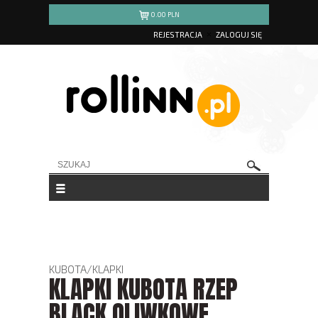
0.00
PLN
REJESTRACJA
ZALOGUJ SIĘ
KUBOTA
/
KLAPKI
KLAPKI KUBOTA RZEP
BLACK OLIWKOWE