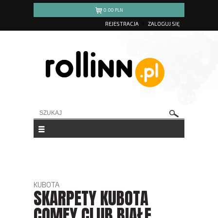
0.00
PLN
REJESTRACJA
ZALOGUJ SIĘ
KUBOTA
SKARPETY KUBOTA
COMFY CLUB BIAŁE