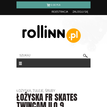
0.00
PLN
REJESTRACJA
ZALOGUJ SIĘ
ŁOŻYSKA, TULEJE, ŚRUBY
ŁOŻYSKA FR SKATES
TWINCAM ILQ 9