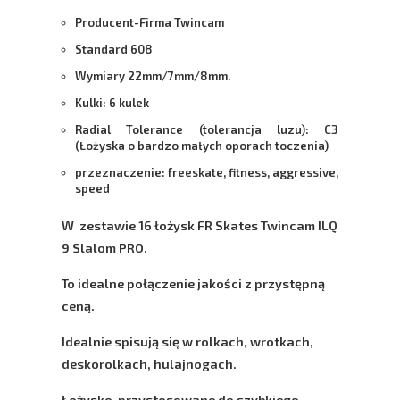
Producent-Firma Twincam
Standard 608
Wymiary 22mm/7mm/8mm.
Kulki: 6 kulek
Radial Tolerance (tolerancja luzu): C3
(Łożyska o bardzo małych oporach toczenia)
przeznaczenie: freeskate, fitness, aggressive,
speed
W zestawie 16 łożysk FR Skates Twincam ILQ
9 Slalom PRO.
To idealne połączenie jakości z przystępną
ceną.
Idealnie spisują się w rolkach, wrotkach,
deskorolkach, hulajnogach.
Łożysko przystosowane do szybkiego