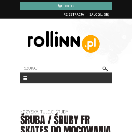
0.00
PLN
REJESTRACJA
ZALOGUJ SIĘ
ŁOŻYSKA, TULEJE, ŚRUBY
ŚRUBA / ŚRUBY FR
SKATES DO MOCOWANIA