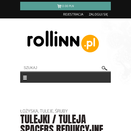
0.00
PLN
REJESTRACJA
ZALOGUJ SIĘ
ŁOŻYSKA, TULEJE, ŚRUBY
TULEJKI / TULEJA
SPACERS REDUKCYJNE