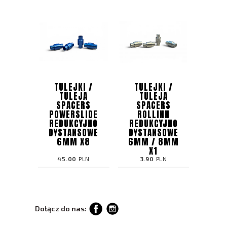
TULEJKI /
TULEJKI /
TULEJA
TULEJA
SPACERS
SPACERS
POWERSLIDE
ROLLINN
REDUKCYJNO
REDUKCYJNO
DYSTANSOWE
DYSTANSOWE
6MM X8
6MM / 8MM
X1
45.00
PLN
3.90
PLN
Dołącz do nas: