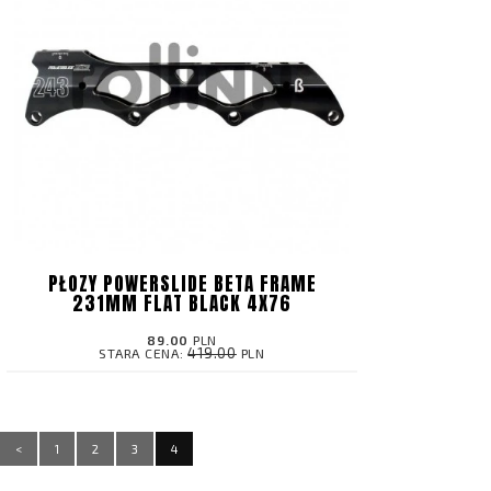
PŁOZY POWERSLIDE BETA FRAME
231MM FLAT BLACK 4X76
89.00
PLN
419.00
STARA CENA:
PLN
<
1
2
3
4