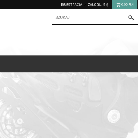
REJESTRACJA
ZALOGUJ SIĘ
0.00
PLN