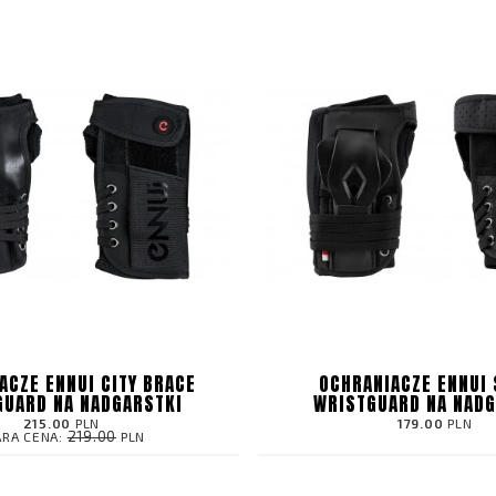
ACZE ENNUI CITY BRACE
OCHRANIACZE ENNUI 
GUARD NA NADGARSTKI
WRISTGUARD NA NADG
215.00
PLN
179.00
PLN
219.00
ARA CENA:
PLN