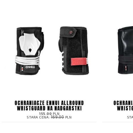
OCHRANIACZE ENNUI ALLROUND
OCHRANI
WRISTGUARD NA NADGARSTKI
WRIST
155.00
PLN
169.00
STARA CENA:
PLN
ST