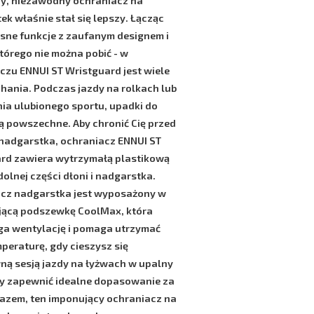
y, niezawodny ochraniacz na
ek właśnie stał się lepszy. Łącząc
ne funkcje z zaufanym designem i
którego nie można pobić - w
aczu
ENNUI ST Wristguard
jest wiele
hania. Podczas jazdy na rolkach lub
ia ulubionego sportu, upadki do
ą powszechne. Aby chronić Cię przed
nadgarstka, ochraniacz
ENNUI ST
ard
zawiera wytrzymałą plastikową
olnej części dłoni i nadgarstka.
cz nadgarstka jest wyposażony w
jącą podszewkę
CoolMax
, która
a wentylację i pomaga utrzymać
mperaturę, gdy cieszysz się
ną sesją jazdy na łyżwach w upalny
by zapewnić idealne dopasowanie za
azem, ten imponujący ochraniacz na