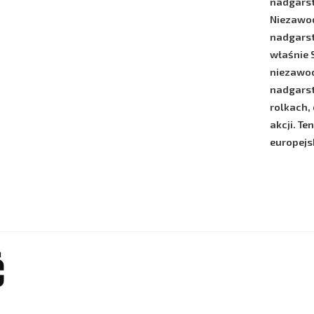
nadgarst
Niezawo
nadgarst
właśnie
niezawod
nadgarst
rolkach,
akcji. T
europejs
Ć