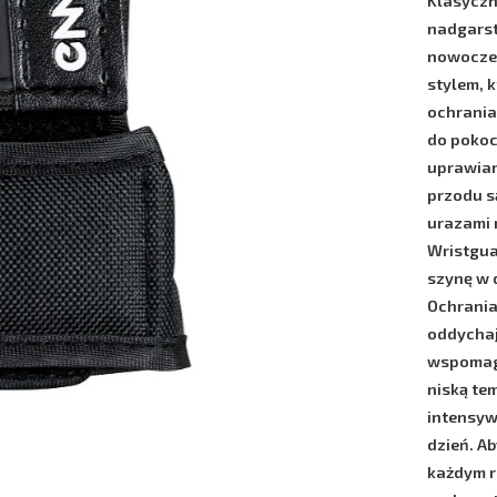
Klasyczn
nadgarst
nowoczes
stylem, 
ochrani
do pokoc
uprawian
przodu s
urazami 
Wristgu
szynę w d
Ochrania
oddycha
wspomag
niską te
intensyw
dzień. A
każdym r