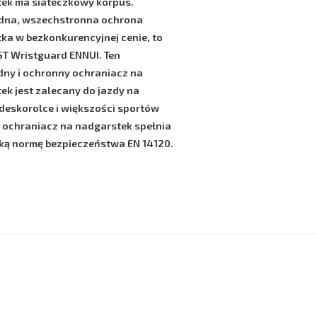
ek ma siateczkowy korpus.
dna, wszechstronna ochrona
ka w bezkonkurencyjnej cenie, to
ST Wristguard ENNUI
. Ten
ny i ochronny ochraniacz na
ek jest zalecany do jazdy na
 deskorolce i większości sportów
en ochraniacz na nadgarstek spełnia
ką normę bezpieczeństwa EN 14120.