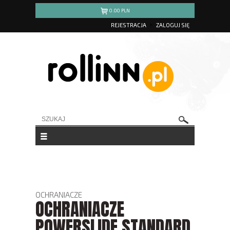
0.00
PLN
REJESTRACJA
ZALOGUJ SIĘ
OCHRANIACZE
OCHRANIACZE
POWERSLIDE STANDARD