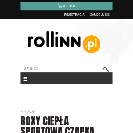
0.00
PLN
REJESTRACJA
ZALOGUJ SIĘ
ODZIEŻ
ROXY CIEPŁA
SPORTOWA CZAPKA