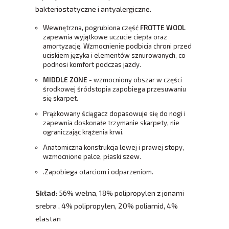
bakteriostatyczne i antyalergiczne.
Wewnętrzna, pogrubiona część
FROTTE WOOL
zapewnia wyjątkowe uczucie ciepła oraz
amortyzację. Wzmocnienie podbicia chroni przed
uciskiem języka i elementów sznurowanych, co
podnosi komfort podczas jazdy.
MIDDLE ZONE
- wzmocniony obszar w części
środkowej śródstopia zapobiega przesuwaniu
się skarpet.
Prążkowany ściągacz dopasowuje się do nogi i
zapewnia doskonałe trzymanie skarpety, nie
ograniczając krążenia krwi.
Anatomiczna konstrukcja lewej i prawej stopy,
wzmocnione palce, płaski szew.
.Zapobiega otarciom i odparzeniom.
Skład:
56% wełna, 18% polipropylen z jonami
srebra , 4% polipropylen, 20% poliamid, 4%
elastan