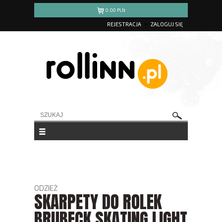
0.00
PLN
REJESTRACJA
ZALOGUJ SIĘ
ODZIEŻ
SKARPETY DO ROLEK
BRUBECK SKATING LIGHT