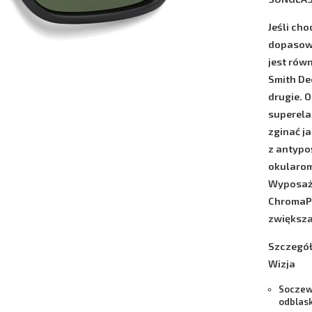
Jeśli cho
dopasow
jest rów
Smith D
drugie. 
superela
zginać j
z antypo
okularom
Wyposaż
Chroma
zwiększa
Szczegół
Wizja
Soczew
odblask