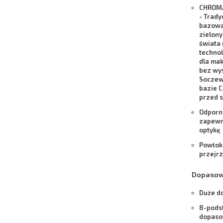
CHROMA
-
Trady
bazowa,
zielony
świata
techno
dla mak
bez wy
Soczew
bazie 
przed 
Odporn
zapewni
optykę
Powłok
przejrz
Dopasowa
Duże d
8-pods
dopaso