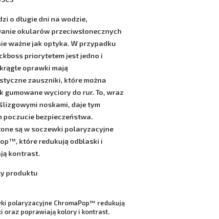
dzi o długie dni na wodzie,
anie okularów przeciwsłonecznych
nie ważne jak optyka. W przypadku
eckboss
priorytetem jest jedno i
Okrągłe oprawki mają
styczne zauszniki, które można
ak gumowane wyciory do rur. To, wraz
ślizgowymi noskami, daje tym
 poczucie bezpieczeństwa.
one są w soczewki
polaryzacyjne
Pop™
, które redukują odblaski i
ją kontrast.
y produktu
ki polaryzacyjne
ChromaPop™
redukują
i oraz poprawiają kolory i kontrast.