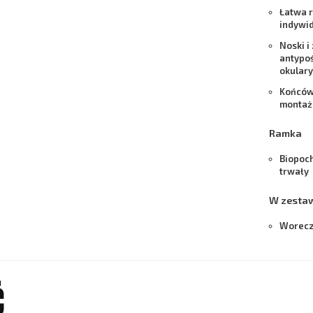
Łatwa 
indywi
Noski i
antypo
okulary
Końców
montaż
Ramka
Biopoc
trwały
W zesta
Worecz
Ć