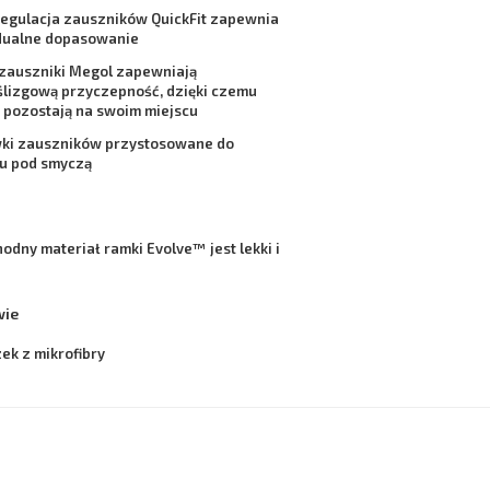
regulacja zauszników
QuickFit
zapewnia
dualne dopasowanie
 zauszniki
Megol
zapewniają
ślizgową przyczepność, dzięki czemu
 pozostają na swoim miejscu
ki zauszników przystosowane do
u pod smyczą
hodny materiał ramki
Evolve™
jest lekki i
wie
ek z mikrofibry