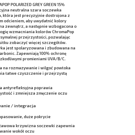
POP POLARIZED GREY GREEN 15%
cyjna neutralna szara soczewka
 która jest precyzyjnie dostrojona z
m odcieniem, aby uwydatnić kolory
 na zewnątrz, a następnie wzbogacona o
logię wzmacniania kolorów ChromaPop
symalnej przejrzystości, pozwalając
siłku zobaczyć więcej szczegółów.
ka jest spolaryzowana i zbudowana na
Carbonic. Zapewniają 100% ochronę
szkodliwymi promieniami UVA/B/C.
a na rozmazywanie i wilgoć powłoka
a łatwe czyszczenie i przejrzystą
a antyrefleksyjna poprawia
ystość i zmniejsza zmęczenie oczu
nie / integracja
opasowanie, duże pokrycie
tawowa krzywizna soczewki zapewnia
wanie wokół oczu