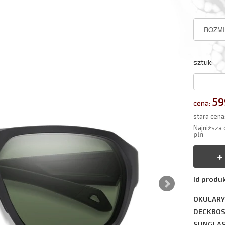
sztuk:
59
cena:
stara cena
Najniższa 
pln
Id produ
OKULARY
DECKBOS
SUNGLA