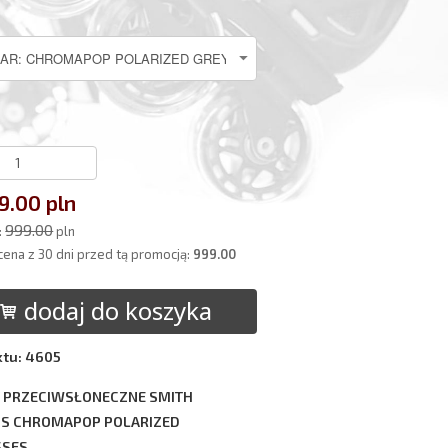
9.00 pln
999.00
:
pln
cena z 30 dni przed tą promocją:
999.00
dodaj do koszyka
ktu: 4605
 PRZECIWSŁONECZNE SMITH
S CHROMAPOP POLARIZED
SSES