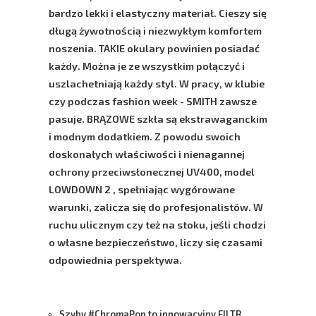
bardzo lekki i elastyczny materiał. Cieszy się
długą żywotnością i niezwykłym komfortem
noszenia. TAKIE okulary powinien posiadać
każdy. Można je ze wszystkim połączyć i
uszlachetniają każdy styl. W pracy, w klubie
czy podczas fashion week -
SMITH
zawsze
pasuje.
BRĄZOWE
szkła są ekstrawaganckim
i modnym dodatkiem. Z powodu swoich
doskonałych właściwości i nienagannej
ochrony przeciwsłonecznej
UV400
, model
LOWDOWN 2
, spełniając wygórowane
warunki, zalicza się do profesjonalistów. W
ruchu ulicznym czy też na stoku, jeśli chodzi
o własne bezpieczeństwo, liczy się czasami
odpowiednia perspektywa.
Szyby #ChromaPop to innowacyjny FILTR,