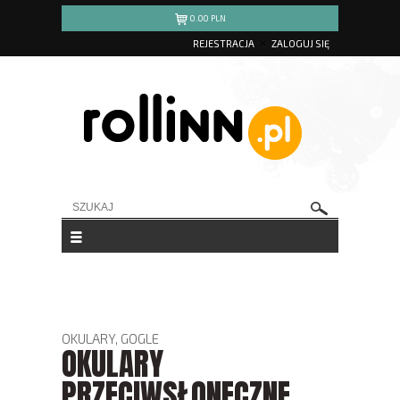
0.00
PLN
REJESTRACJA
ZALOGUJ SIĘ
OKULARY, GOGLE
OKULARY
PRZECIWSŁONECZNE