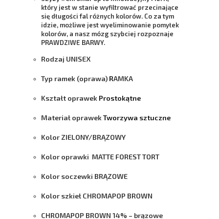
który jest w stanie wyfiltrować przecinające
się długości fal różnych kolorów. Co za tym
idzie, możliwe jest wyeliminowanie pomyłek
kolorów, a nasz mózg szybciej rozpoznaje
PRAWDZIWE BARWY
.
Rodzaj
UNISEX
Typ ramek
(oprawa)
R
AMKA
Kształt oprawek
Prostokątne
Materiał oprawek
Tworzywa sztuczne
Kolor
ZIELONY/BRĄZOWY
Kolor oprawki
MATTE FOREST TORT
Kolor soczewki
BRĄZOWE
Kolor szkieł
CHROMAPOP BROWN
CHROMAPOP BROWN 14%
– brązowe