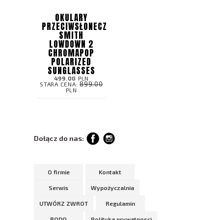
OKULARY
PRZECIWSŁONECZNE
SMITH
LOWDOWN 2
CHROMAPOP
POLARIZED
SUNGLASSES
499.00
PLN
899.00
STARA CENA:
PLN
Dołącz do nas:
O firmie
Kontakt
Serwis
Wypożyczalnia
UTWÓRZ ZWROT
Regulamin
RODO
Polityka prywatnosci