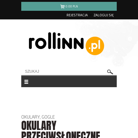
0.00
PLN
REJESTRACJA
ZALOGUJ SIĘ
OKULARY, GOGLE
OKULARY
PRZECIWSŁONECZNE