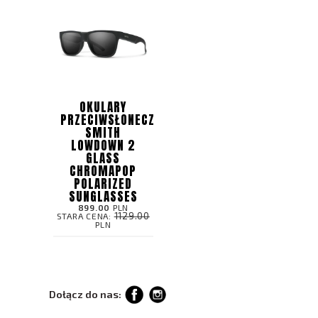
OKULARY
PRZECIWSŁONECZNE
SMITH
LOWDOWN 2
GLASS
CHROMAPOP
POLARIZED
SUNGLASSES
899.00
PLN
1129.00
STARA CENA:
PLN
Dołącz do nas: