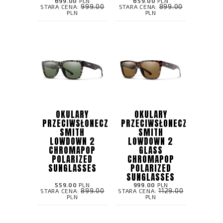
699.00
PLN
659.00
PLN
999.00
899.00
STARA CENA:
STARA CENA:
PLN
PLN
OKULARY
OKULARY
PRZECIWSŁONECZNE
PRZECIWSŁONECZNE
SMITH
SMITH
LOWDOWN 2
LOWDOWN 2
CHROMAPOP
GLASS
POLARIZED
CHROMAPOP
SUNGLASSES
POLARIZED
SUNGLASSES
559.00
PLN
999.00
PLN
899.00
1129.00
STARA CENA:
STARA CENA:
PLN
PLN