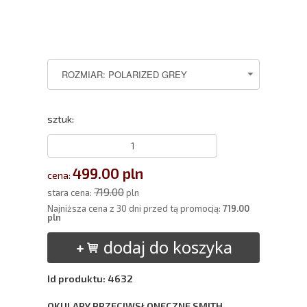
sztuk:
499.00 pln
cena:
719.00
stara cena:
pln
Najniższa cena z 30 dni przed tą promocją:
719.00
pln
dodaj do koszyka
Id produktu: 4632
OKULARY PRZECIWSŁONECZNE SMITH