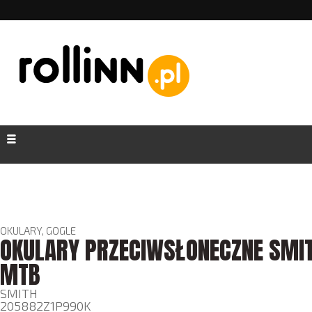
OKULARY, GOGLE
OKULARY PRZECIWSŁONECZNE SMI
MTB
SMITH
205882Z1P990K