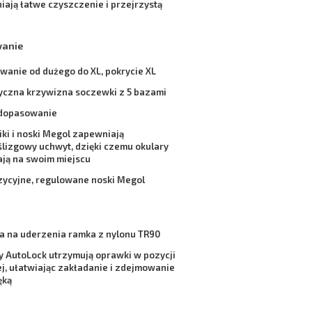
ają łatwe czyszczenie i przejrzystą
wanie
anie od dużego do XL, pokrycie XL
ryczna krzywizna soczewki z 5 bazami
 dopasowanie
ki i noski Megol zapewniają
lizgowy uchwyt, dzięki czemu okulary
ają na swoim miejscu
ycyjne, regulowane noski Megol
a na uderzenia ramka z nylonu TR90
y AutoLock utrzymują oprawki w pozycji
j, ułatwiając zakładanie i zdejmowanie
ęką