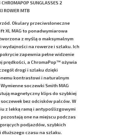
 CHROMAPOP SUNGLASSES 2
I ROWER MTB
rzód. Okulary przeciwsłoneczne
ift XL MAG
to ponadwymiarowa
stworzona z myślą o maksymalnym
i wydajności na rowerze i szlaku. Ich
 pokrycie zapewnia pełne widzenie
ej prędkości, a
ChromaPop™
ożywia
zegół drogi i szlaku dzięki
nemu kontrastowi i naturalnym
. Wymienne soczewki
Smith MAG
tują magnetyczny klips do szybkiej
 soczewek bez odcisków palców. W
iu z lekką ramą i antypoślizgowymi
 pozostają one na miejscu podczas
 gorących podjazdów, szybkich
i dłuższego czasu na szlaku.