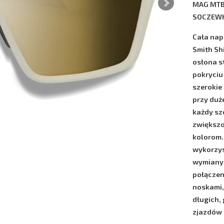
MAG MTB
SOCZEWK
Cała nap
Smith Sh
osłona 
pokryciu 
szerokie
przy duż
każdy szc
zwiększo
kolorom
wykorzys
wymiany
połączen
noskami,
długich,
zjazdów 