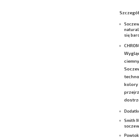
Szczegół
Soczew
natural
się bar
CHROM
Wygląd
ciemny
Soczew
techno
kolor
przejr
dostrz
Dodatk
Smith 
socze
Powłok