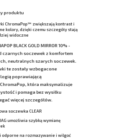
y produktu
ki ChromaPop™ zwiększają kontrast i
ne kolory, dzięki czemu szczegóły stają
dziej widoczne
APOP BLACK GOLD MIRROR 10%
-
 czarnych soczewek z komfortem
ch, neutralnych szarych soczewek.
ki te zostały wzbogacone
logią poprawiającą
y
ChromaPop,
która maksymalizuje
zystość i pomaga bez wysiłku
egać więcej szczegółów.
owa soczewka
CLEAR
MAG umożliwia szybką wymianę
wek
i odporne na rozmazywanie i wilgoć