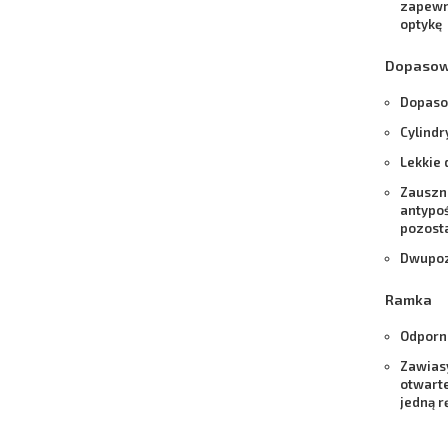
zapewni
optykę
Dopaso
Dopasow
Cylind
Lekkie
Zauszni
antypoś
pozost
Dwupoz
Ramka
Odporn
Zawias
otwarte
jedną r