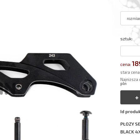
sztuk:
18
cena:
stara cena
Najniższa 
pln
Id produ
PŁOZY S
BLACK 4X