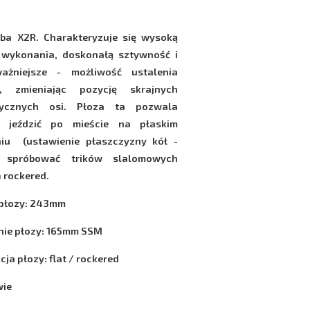
ba X2R. Charakteryzuje się wysoką
 wykonania, doskonałą sztywność i
ażniejsze - możliwość ustalenia
d, zmieniając pozycję skrajnych
rycznych osi. Płoza ta pozwala
 jeździć po mieście na płaskim
niu (ustawienie płaszczyzny kół -
 spróbować trików slalomowych
 rockered.
 płozy: 243mm
ie płozy: 165mm SSM
ja płozy: flat / rockered
wie