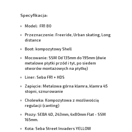
Specyfikacja:
Model:
FR1 80
Przeznaczenie:
Freeride, Urban skating, Long
distance
Boot:
kompozytowy Shell
Mocowanie:
SSM Od 135mm do 195mm (dwie
metalowe płytki przód i tył, po siedem
otworów montażowych na płytkę)
Liner:
Seba FR1 + HDS
Zapięcie:
Metalowa górna klamra, klamra 45
stopni, sznurowanie
Cholewka:
Kompozytowa z możliwością
regulacji (canting)
Płozy:
SEBA 4D, 243mm, 4x80mm Flat - SSM
165mm.
Koła:
Seba Street Invaders YELLOW