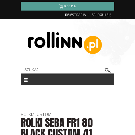
0.00
PLN
REJESTRACJA
ZALOGUJ SIĘ
ROLKI
/
CUSTOM
ROLKI SEBA FR1 80
BLACK CUSTOM 41