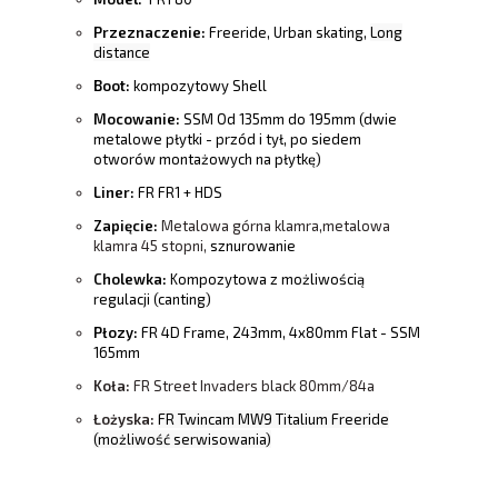
Przeznaczenie:
Freeride, Urban skating,
Long
distance
Boot:
kompozytowy Shell
Mocowanie:
SSM Od 135mm do 195mm (dwie
metalowe płytki - przód i tył, po siedem
otworów montażowych na płytkę)
Liner:
FR FR1 + HDS
Zapięcie:
Metalowa górna klamra,metalowa
klamra 45 stopni,
sznurowanie
Cholewka:
Kompozytowa z możliwością
regulacji (canting)
Płozy:
FR
4D Frame, 243mm, 4x80mm Flat - SSM
165mm
Koła:
FR Street Invaders black 80mm/84a
Łożyska:
FR Twincam MW9 Titalium Freeride
(możliwość serwisowania)