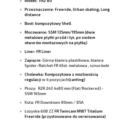
Model:
FR2 80
Przeznaczenie:
Freeride, Urban skating,
Long
distance
Boot:
kompozytowy Shell
Mocowanie:
SSM 135mm/195mm (dwie
metalowe płytki przód i tył, po siedem
otworów montażowych na płytkę)
Liner:
FR Liner
Zapięcie:
Górna klamra plastikowa, klamra
Spider-Ratchet FR 45st. metalowa , sznurówki
Cholewka:
Kompozytowa z możliwością
regulacji
w 4 pozycjach
(canting)
Płozy:
R2R 243 4x80 mm (Flat/Rockered) -
SSM 165mm
Koła:
FR Downtown 80mm / 85A
Łożyska:608 ZZ
FR Twincam MW7 Titalium
Freeride (przystosowane do serwisowania)