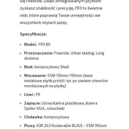
się FReeride. Dzięki zintegrowanym płytkom
zyskasz stabilność i precyzję. FR3 to świetne
rolki, które poprawią Twoje umiejętności we
wszystkich stylach jazdy.
Specyfikacja:
Model:
FR3 80
Przeznaczenie:
Freeride, Urban skating, Long
distance
Boot:
kompozytowy Shell
Mocowanie:
SSM 135mm/195mm (dwie
metalowe płytki przód i tył, po siedem otworów
montażowych na płytkę)
Liner:
FR
Zapięcie:
Górna klamra plastikowa, klamra
Spider 45st., sznurówki
Cholewka:
Kompozytowa
Płozy:
X3R 243 Rockerable BLACK - SSM 165mm