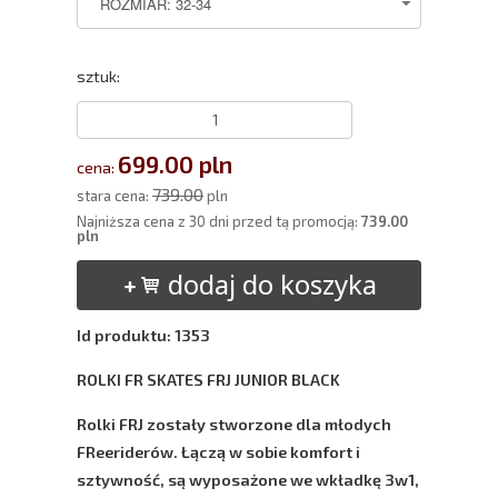
sztuk:
699.00 pln
cena:
739.00
stara cena:
pln
Najniższa cena z 30 dni przed tą promocją:
739.00
pln
dodaj do koszyka
Id produktu: 1353
ROLKI FR SKATES FRJ JUNIOR BLACK
Rolki FRJ zostały stworzone dla młodych
FReeriderów. Łączą w sobie komfort i
sztywność, są wyposażone we wkładkę 3w1,