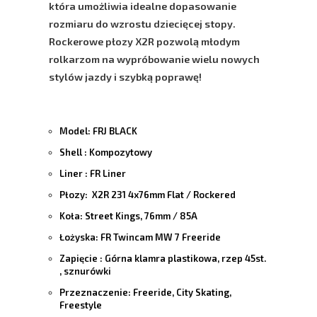
która umożliwia idealne dopasowanie
rozmiaru do wzrostu dziecięcej stopy.
Rockerowe płozy X2R pozwolą młodym
rolkarzom na wypróbowanie wielu nowych
stylów jazdy i szybką poprawę!
Model: FRJ BLACK
Shell : Kompozytowy
Liner : FR Liner
Płozy: X2R 231 4x76mm Flat / Rockered
Koła: Street Kings, 76mm / 85A
Łożyska: FR Twincam MW 7 Freeride
Zapięcie : Górna klamra plastikowa, rzep 45st.
, sznurówki
Przeznaczenie: Freeride, City Skating,
Freestyle