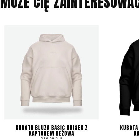
MOŻE CIĘ ZAINTERESOWA
KUBOTA BLUZA BASIC UNISEX Z
KUBOTA 
KAPTUREM BEŻOWA
K
239.99
PLN