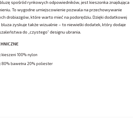
bluzę spośród rynkowych odpowiedników, jest kieszonka znajdująca
amieniu. To wygodne umiejscowienie pozwala na przechowywanie
ch drobiazgów, które warto mieć na podorędziu. Dzięki dodatkowej
 bluza zyskuje także wizualnie – to niewielki dodatek, który dodaje
szaleństwa do „czystego” designu ubrania.
CHNICZNE
ł kieszeni 100% nylon
ł 80% bawełna 20% poliester