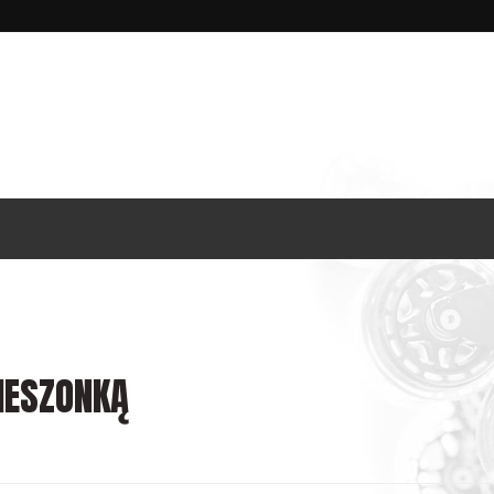
IESZONKĄ