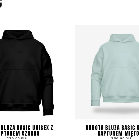
Ć
BLUZA BASIC UNISEX Z
KUBOTA BLUZA BASIC 
APTUREM CZARNA
KAPTUREM MIĘT
239.99
PLN
239.99
PLN