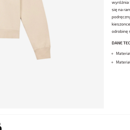
wyróżnia 
się na r
podręczny
kieszonce
odrobinę 
DANE TE
Materia
Materia