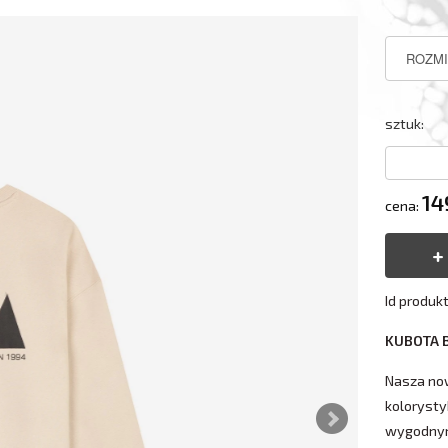
sztuk:
14
cena:
Id produk
KUBOTA 
Nasza now
kolorysty
wygodnym 