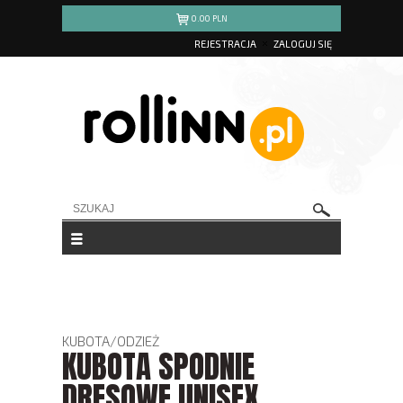
0.00
PLN
REJESTRACJA
ZALOGUJ SIĘ
KUBOTA
/
ODZIEŻ
KUBOTA SPODNIE
DRESOWE UNISEX