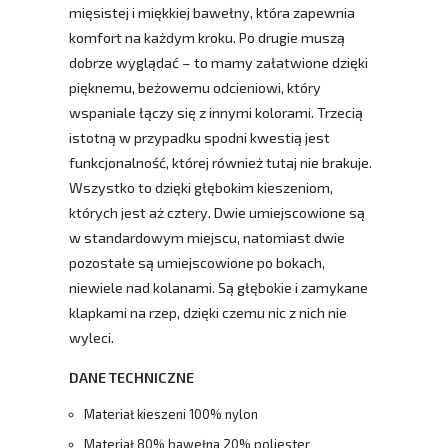
mięsistej i miękkiej bawełny, która zapewnia
komfort na każdym kroku. Po drugie muszą
dobrze wyglądać – to mamy załatwione dzięki
pięknemu, beżowemu odcieniowi, który
wspaniale łączy się z innymi kolorami. Trzecią
istotną w przypadku spodni kwestią jest
funkcjonalność, której również tutaj nie brakuje.
Wszystko to dzięki głębokim kieszeniom,
których jest aż cztery. Dwie umiejscowione są
w standardowym miejscu, natomiast dwie
pozostałe są umiejscowione po bokach,
niewiele nad kolanami. Są głębokie i zamykane
klapkami na rzep, dzięki czemu nic z nich nie
wyleci.
DANE TECHNICZNE
Materiał kieszeni 100% nylon
Materiał 80% bawełna 20% poliester