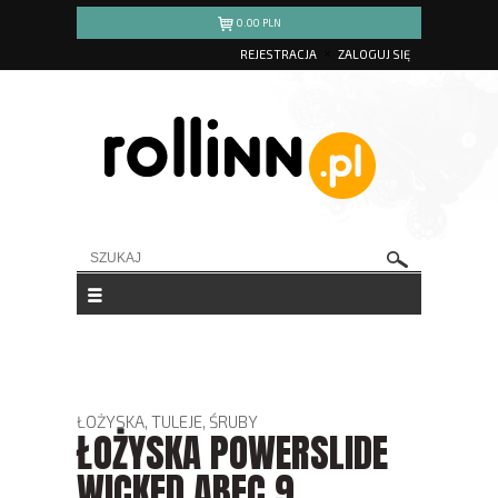
0.00
PLN
REJESTRACJA
ZALOGUJ SIĘ
ŁOŻYSKA, TULEJE, ŚRUBY
ŁOŻYSKA POWERSLIDE
WICKED ABEC 9