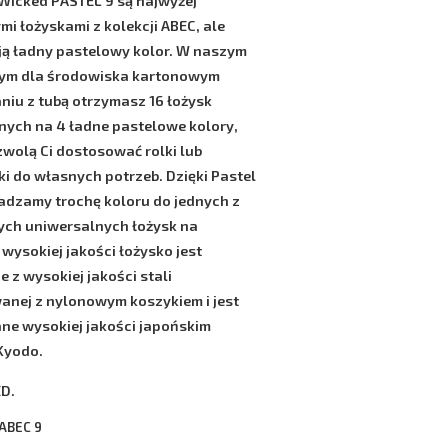
Wicked PASTEL 9
są najwyżej
mi łożyskami z kolekcji
ABEC
, ale
ją ładny pastelowy kolor. W naszym
nym dla środowiska kartonowym
iu z tubą otrzymasz 16 łożysk
nych na 4 ładne pastelowe kolory,
zwolą Ci dostosować rolki lub
ki do własnych potrzeb. Dzięki
Pastel
dzamy trochę koloru do jednych z
ych uniwersalnych łożysk na
 wysokiej jakości łożysko jest
 z wysokiej jakości stali
nej z nylonowym koszykiem i jest
e wysokiej jakości japońskim
Kyodo
.
D.
 ABEC 9