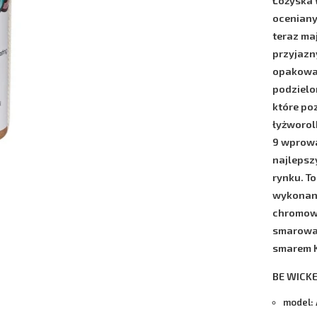
Łożyska
oceniany
teraz ma
przyjaz
opakowan
podzielo
które po
łyżworol
9
wprowa
najlepsz
rynku. To
wykonane
chromowa
smarowan
smarem
BE WICKE
model: