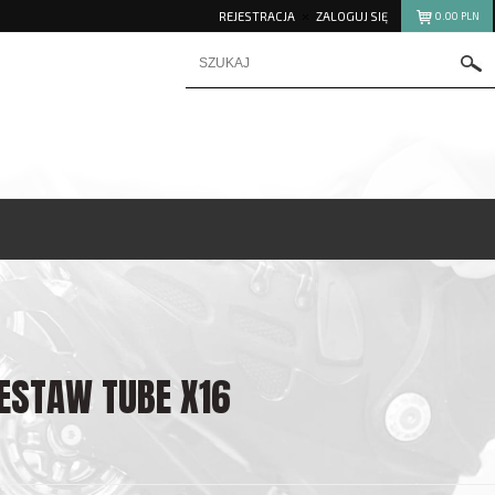
REJESTRACJA
ZALOGUJ SIĘ
0.00
PLN
ZESTAW TUBE X16