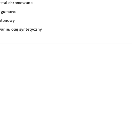
7, stal chromowana
: gumowe
nylonowy
nie: olej syntetyczny