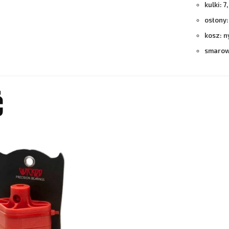
kulki: 
osłony
kosz: 
smarowa
Ć