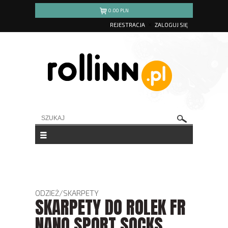
0.00
PLN
REJESTRACJA
ZALOGUJ SIĘ
ODZIEŻ
/
SKARPETY
SKARPETY DO ROLEK FR
NANO SPORT SOCKS