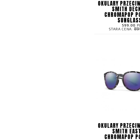
OKULARY PRZECI
SMITH DEC
CHROMAPOP P
SUNGLAS
599.00
P
89
STARA CENA:
OKULARY PRZECI
SMITH EAS
CHROMAPOP P