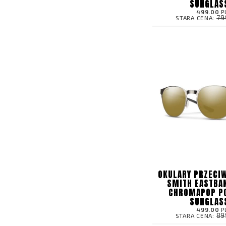
SUNGLAS
499.00
P
79
STARA CENA:
OKULARY PRZECI
SMITH EASTBA
CHROMAPOP P
SUNGLAS
499.00
P
89
STARA CENA: