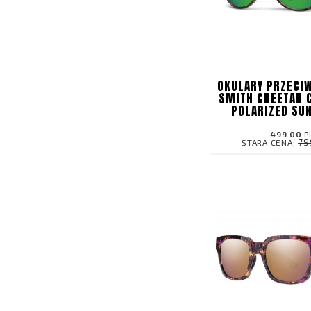
OKULARY PRZECI
SMITH CHEETAH
POLARIZED SU
499.00
P
79
STARA CENA: