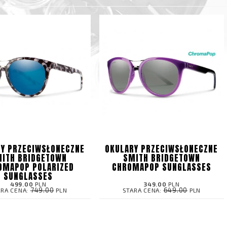
Y PRZECIWSŁONECZNE
OKULARY PRZECIWSŁONECZNE
ITH BRIDGETOWN
SMITH BRIDGETOWN
OMAPOP POLARIZED
CHROMAPOP SUNGLASSES
SUNGLASSES
499.00
PLN
349.00
PLN
749.00
649.00
ARA CENA:
PLN
STARA CENA:
PLN