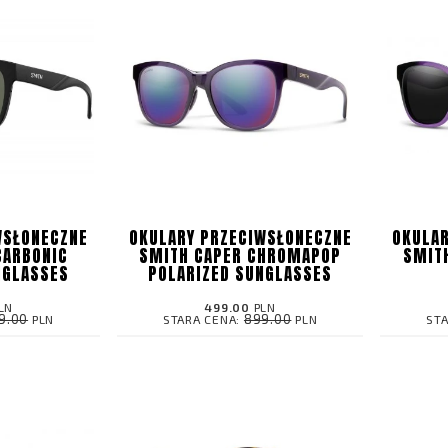
WSŁONECZNE
OKULARY PRZECIWSŁONECZNE
OKULAR
CARBONIC
SMITH CAPER CHROMAPOP
SMIT
NGLASSES
POLARIZED SUNGLASSES
LN
499.00
PLN
9.00
899.00
PLN
STARA CENA:
PLN
ST