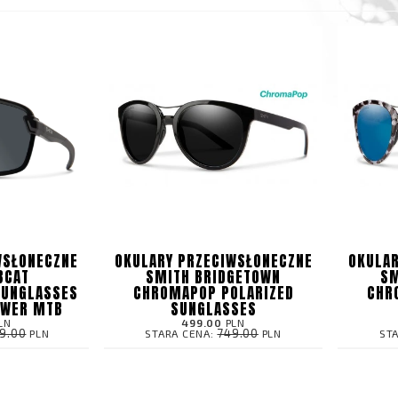
WSŁONECZNE
OKULARY PRZECIWSŁONECZNE
OKULAR
BCAT
SMITH BRIDGETOWN
SM
SUNGLASSES
CHROMAPOP POLARIZED
CHR
OWER MTB
SUNGLASSES
LN
499.00
PLN
29.00
749.00
PLN
STARA CENA:
PLN
ST