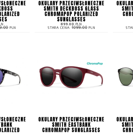
WSŁONECZNE
OKULARY PRZECIWSŁONECZNE
OKULAR
KBOSS
SMITH DECKBOSS GLASS
SMIT
OLARIZED
CHROMAPOP POLARIZED
CHR
SES
SUNGLASSES
LN
899.00
PLN
9.00
1099.00
PLN
STARA CENA:
PLN
STA
WSŁONECZNE
OKULARY PRZECIWSŁONECZNE
OKULAR
TBANK
SMITH EASTBANK
SMIT
OLARIZED
CHROMAPOP SUNGLASSES
CHR