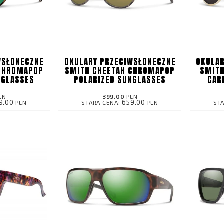
WSŁONECZNE
OKULARY PRZECIWSŁONECZNE
OKULAR
 CHROMAPOP
SMITH CHEETAH CHROMAPOP
SMITH
NGLASSES
POLARIZED SUNGLASSES
CAR
LN
399.00
PLN
9.00
659.00
PLN
STARA CENA:
PLN
ST