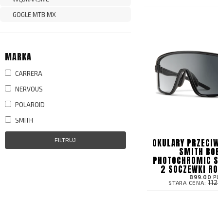
GOGLE MTB MX
MARKA
CARRERA
NERVOUS
POLAROID
SMITH
OKULARY PRZECI
FILTRUJ
SMITH BO
PHOTOCHROMIC 
2 SOCZEWKI R
899.00
P
11
STARA CENA: