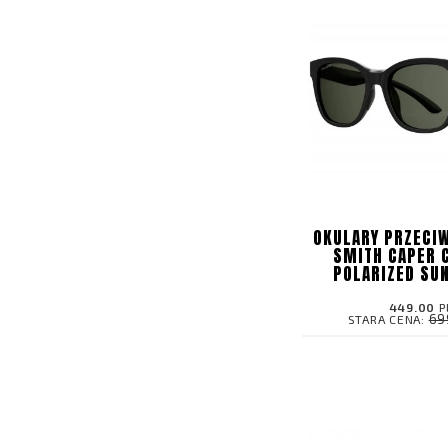
OKULARY PRZECI
SMITH CAPER 
POLARIZED SU
449.00
P
69
STARA CENA: