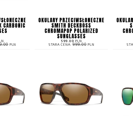
WSŁONECZNE
OKULARY PRZECIWSŁONECZNE
OKULAR
K CARBONIC
SMITH DECKBOSS
S
SES
CHROMAPOP POLARIZED
CHR
SUNGLASSES
LN
599.00
PLN
9.00
999.00
PLN
STARA CENA:
PLN
ST