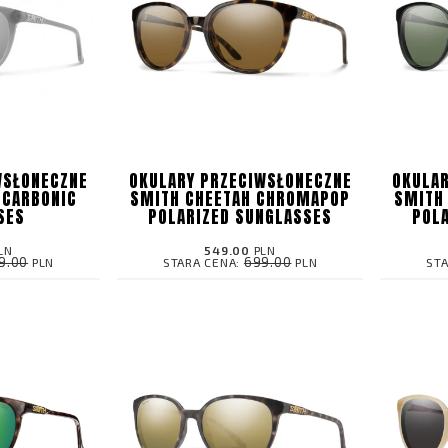
WSŁONECZNE
OKULARY PRZECIWSŁONECZNE
OKULAR
 CARBONIC
SMITH CHEETAH CHROMAPOP
SMITH
SES
POLARIZED SUNGLASSES
POL
LN
549.00
PLN
9.00
699.00
PLN
STARA CENA:
PLN
ST