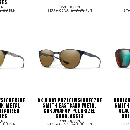
SES
LN
359.00
PLN
9.00
649.00
PLN
STARA CENA:
PLN
ST
WSŁONECZNE
OKULARY PRZECIWSŁONECZNE
OKULAR
NK METAL
SMITH EASTBANK METAL
SMITH
OLARIZED
CHROMAPOP POLARIZED
GLAC
SES
SUNGLASSES
SKI
LN
599.00
PLN
9.00
949.00
PLN
STARA CENA:
PLN
STA