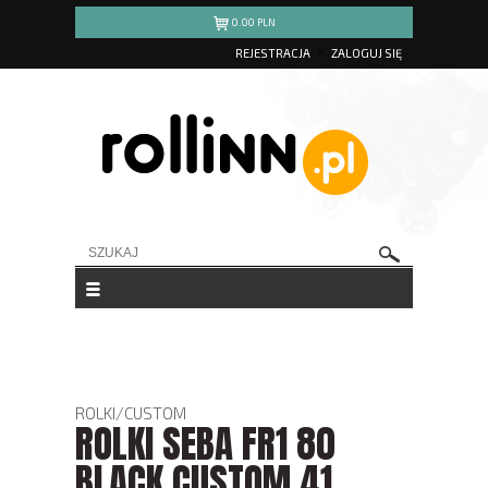
0.00
PLN
REJESTRACJA
ZALOGUJ SIĘ
ROLKI
/
CUSTOM
ROLKI SEBA FR1 80
BLACK CUSTOM 41