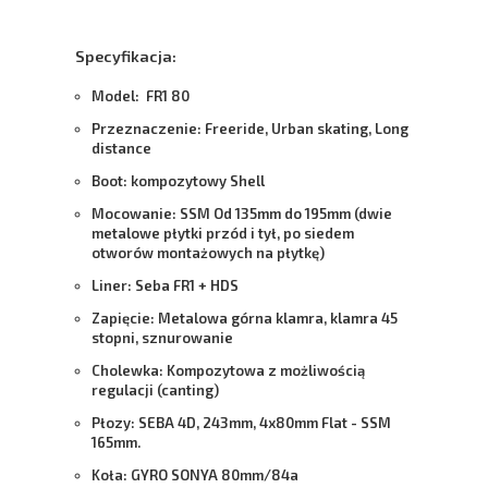
Specyfikacja:
Model:
FR1 80
Przeznaczenie:
Freeride, Urban skating, Long
distance
Boot:
kompozytowy Shell
Mocowanie:
SSM Od 135mm do 195mm (dwie
metalowe płytki przód i tył, po siedem
otworów montażowych na płytkę)
Liner:
Seba FR1 + HDS
Zapięcie:
Metalowa górna klamra, klamra 45
stopni, sznurowanie
Cholewka:
Kompozytowa z możliwością
regulacji (canting)
Płozy:
SEBA 4D, 243mm, 4x80mm Flat - SSM
165mm.
Koła:
GYRO SONYA 80mm/84a