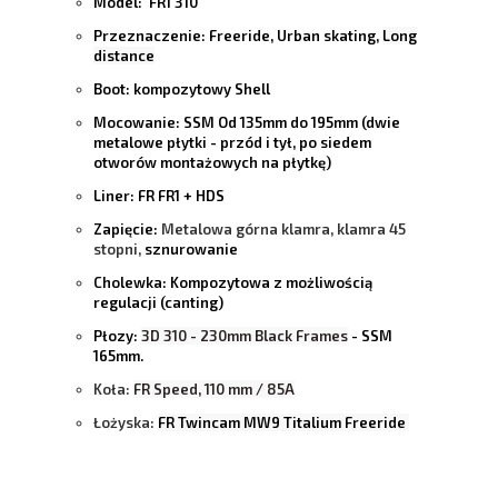
Model:
FR1 310
Przeznaczenie:
Freeride, Urban skating,
Long
distance
Boot:
kompozytowy Shell
Mocowanie:
SSM Od 135mm do 195mm (dwie
metalowe płytki - przód i tył, po siedem
otworów montażowych na płytkę)
Liner:
FR FR1 + HDS
Zapięcie:
Metalowa górna klamra, klamra 45
stopni,
sznurowanie
Cholewka:
Kompozytowa z możliwością
regulacji (canting)
Płozy:
3D 310 - 230mm Black Frames
- SSM
165mm.
Koła:
FR Speed, 110 mm / 85A
Łożyska:
FR Twincam MW9 Titalium Freeride