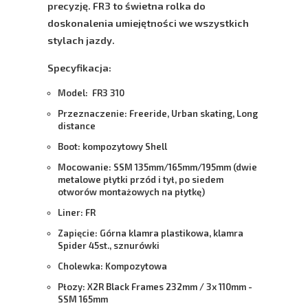
precyzję. FR3 to świetna rolka do
doskonalenia umiejętności we wszystkich
stylach jazdy.
Specyfikacja:
Model:
FR3 310
Przeznaczenie:
Freeride, Urban skating, Long
distance
Boot:
kompozytowy Shell
Mocowanie:
SSM 135mm/165mm/195mm (dwie
metalowe płytki przód i tył, po siedem
otworów montażowych na płytkę)
Liner:
FR
Zapięcie:
Górna klamra plastikowa, klamra
Spider 45st., sznurówki
Cholewka:
Kompozytowa
Płozy:
X2R Black Frames 232mm / 3x 110mm -
SSM 165mm