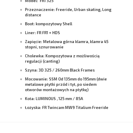
Model:
FR1 325
Przeznaczenie:
Freeride, Urban skating, Long
distance
Boot:
kompozytowy Shell
Liner:
FR FR1 + HDS
Zapięcie:
Metalowa górna klamra, klamra 45
stopni, sznurowanie
Cholewka:
Kompozytowa z możliwością
regulacji (canting)
Szyna:
3D 325 / 260mm Black Frames
Mocowanie:
SSM Od 135mm do 195mm (dwie
metalowe płytki przód i tył, po siedem
otworów montażowych na płytkę)
Koła:
LUMINOUS , 125 mm / 85A
Łożyska:
FR Twincam MW9 Titalium Freeride