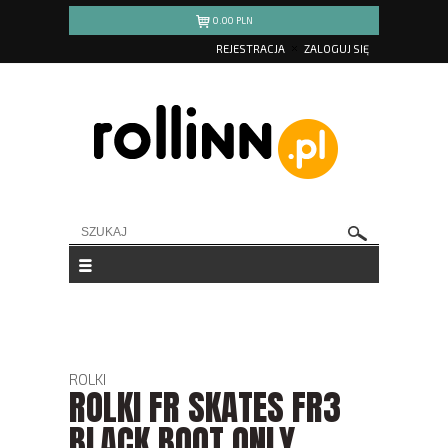
0.00
PLN
REJESTRACJA
ZALOGUJ SIĘ
ROLKI
ROLKI FR SKATES FR3
BLACK BOOT ONLY