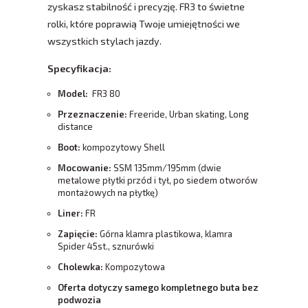
zyskasz stabilność i precyzję. FR3 to świetne
rolki, które poprawią Twoje umiejętności we
wszystkich stylach jazdy.
Specyfikacja:
Model:
FR3 80
Przeznaczenie:
Freeride, Urban skating, Long
distance
Boot:
kompozytowy Shell
Mocowanie:
SSM 135mm/195mm (dwie
metalowe płytki przód i tył, po siedem otworów
montażowych na płytkę)
Liner:
FR
Zapięcie:
Górna klamra plastikowa, klamra
Spider 45st., sznurówki
Cholewka:
Kompozytowa
Oferta dotyczy samego kompletnego buta bez
podwozia