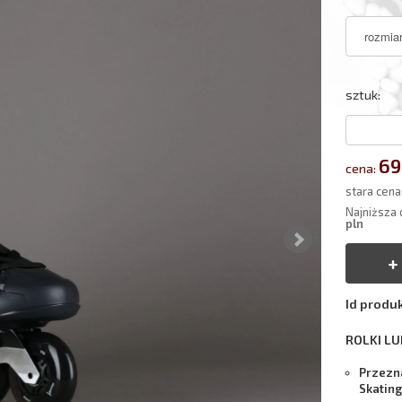
sztuk:
69
cena:
stara cena
Najniższa 
pln
Id produ
ROLKI L
Przezna
Skating