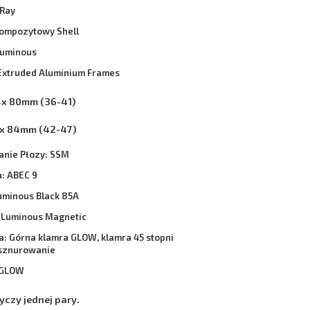
 Ray
kompozytowy Shell
Luminous
 Extruded Aluminium Frames
x 80mm (36-41)
x 84mm (42-47)
nie Płozy: SSM
: ABEC 9
Luminous Black 85A
: Luminous Magnetic
a: Górna klamra GLOW, klamra 45 stopni
sznurowanie
: GLOW
yczy jednej pary.