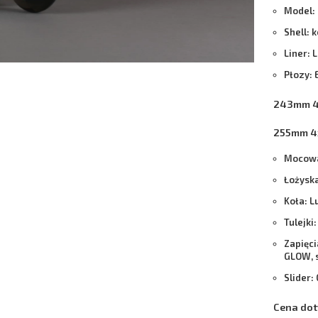
Model:
Shell: 
Liner: 
Płozy:
243mm 4
255mm 4
Mocowa
Łożyska
Koła: 
Tulejki
Zapięci
GLOW, 
Slider
Cena dot