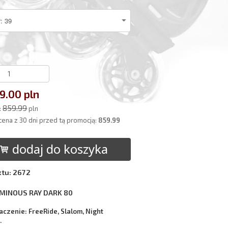
9.00 pln
859.99
:
pln
cena z 30 dni przed tą promocją:
859.99
dodaj do koszyka
ktu: 2672
UMINOUS RAY DARK 80
czenie: FreeRide, Slalom, Night
.