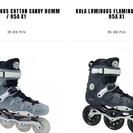
NOUS COTTON CANDY 80MM
KOŁA LUMINOUS FLAMIN
/ 85A X1
85A X1
35.00
PLN
35.00
PLN