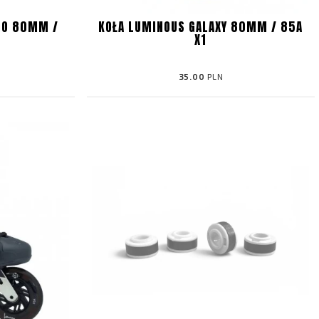
GO 80MM /
KOŁA LUMINOUS GALAXY 80MM / 85A
X1
35.00
PLN