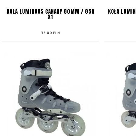
KOŁA LUMINOUS CANARY 80MM / 85A
KOŁA LUMI
X1
35.00
PLN