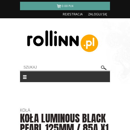
0.00
PLN
REJESTRACJA
ZALOGUJ SIĘ
KOŁA
KOŁA LUMINOUS BLACK
PEARL 125MM / 85A X1