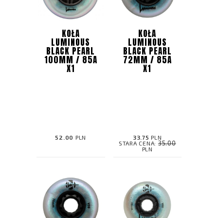
KOŁA
KOŁA
LUMINOUS
LUMINOUS
BLACK PEARL
BLACK PEARL
100MM / 85A
72MM / 85A
X1
X1
52.00
PLN
33.75
PLN
35.00
STARA CENA:
PLN