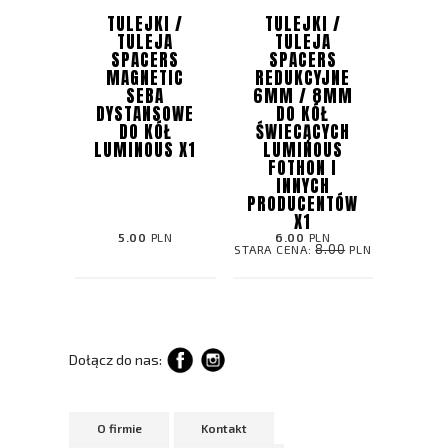
TULEJKI /
TULEJKI /
TULEJA
TULEJA
SPACERS
SPACERS
MAGNETIC
REDUKCYJNE
SEBA
6MM / 8MM
DYSTANSOWE
DO KÓŁ
DO KÓŁ
ŚWIECĄCYCH
LUMINOUS X1
LUMINOUS
FOTHON I
INNYCH
PRODUCENTÓW
X1
5.00
PLN
6.00
PLN
8.00
STARA CENA:
PLN
Dołącz do nas:
O firmie
Kontakt