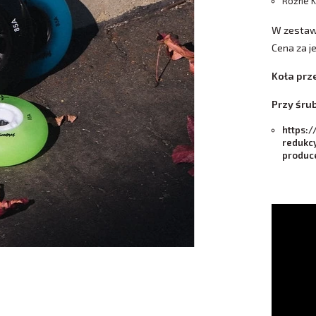
Różne K
W zestawi
​Cena za 
Koła prz
Przy śru
https:/
redukc
produc