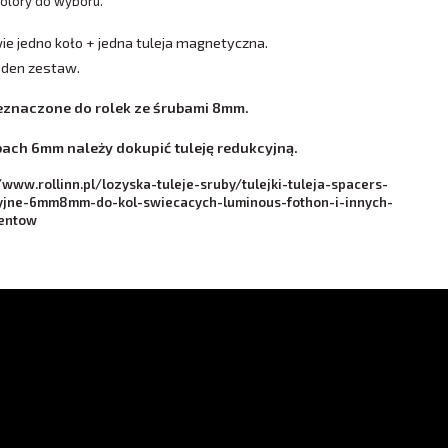
olory do wyboru.
e jedno koło + jedna tuleja magnetyczna.
jeden zestaw.
eznaczone do rolek ze śrubami 8mm.
bach 6mm należy dokupić tuleję redukcyjną.
/www.rollinn.pl/lozyska-tuleje-sruby/tulejki-tuleja-spacers-
yjne-6mm8mm-do-kol-swiecacych-luminous-fothon-i-innych-
entow