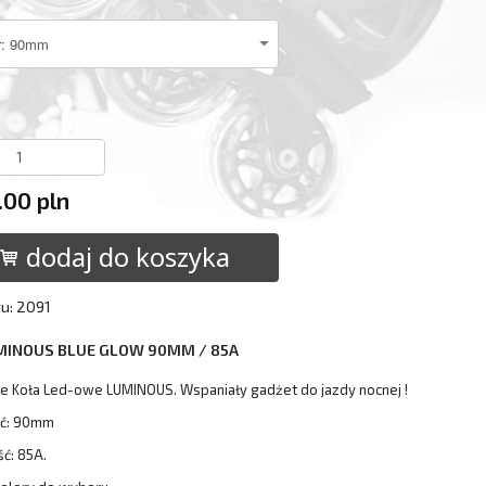
.00 pln
dodaj do koszyka
tu: 2091
MINOUS BLUE GLOW 90MM / 85A
e Koła Led-owe LUMINOUS. Wspaniały gadżet do jazdy nocnej !
ść: 90mm
ć: 85A.