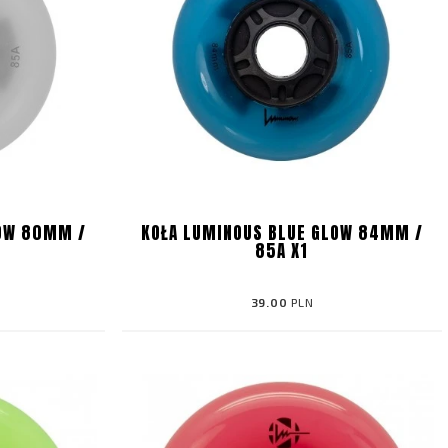
LOW 80MM /
KOŁA LUMINOUS BLUE GLOW 84MM /
85A X1
39.00
PLN