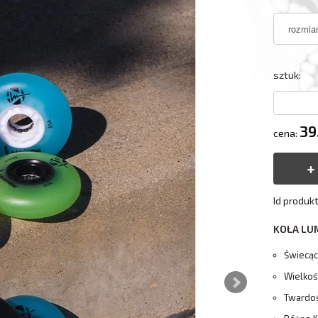
sztuk:
39
cena:
Id produk
KOŁA LU
Świecąc
Wielko
Twardoś