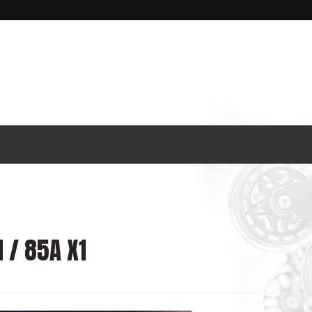
 / 85A X1